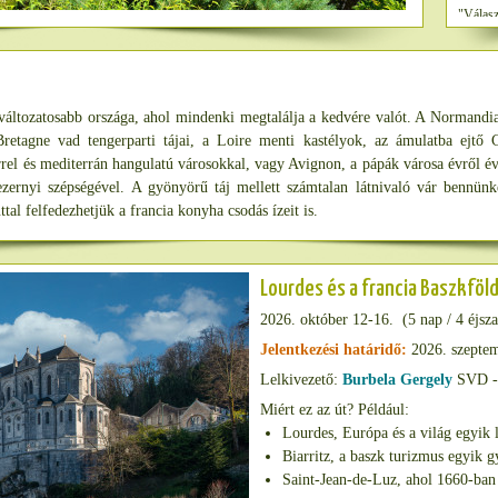
"Válasz
szeretet
áltozatosabb országa, ahol mindenki megtalálja a kedvére valót. A Normandia
retagne vad tengerparti tájai, a Loire menti kastélyok, az ámulatba ejtő 
el és mediterrán hangulatú városokkal, vagy Avignon, a pápák városa évről évr
 ezernyi szépségével. A gyönyörű táj mellett számtalan látnivaló vár bennün
tal felfedezhetjük a francia konyha csodás ízeit is.
Lourdes és a francia Baszkföl
2026. október 12-16. (5 nap / 4 éjsz
Jelentkezési határidő:
2026. szeptem
Lelkivezető:
Burbela Gergely
SVD - 
Miért ez az út? Például:
Lourdes, Európa és a világ egyik
Biarritz, a baszk turizmus egyik
Saint-Jean-de-Luz, ahol 1660-ban