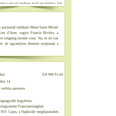
okat a sok-sok kérdésem közül egy kérdésre. Sok
et, együttérzést, barátságot."
 partjainál található Mont-Saint-Michel
Cote d'Azur, vagyis Francia Riviéra, a
e rengeteg turistát vonz. Na, és ott van
ket, de ugyanilyen élményt nyújtanak a
d
aka)
354 900 Ft-tól
ber 14.
verbita szerzetes
 legnagyobb kegyhelye.
 gyöngyszeme Franciaországban.
 XIV. Lajos, a Napkirály megházasodott...