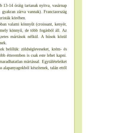
b 13-14 óráig tartanak nyitva, vasárnap
tt gyakran zárva vannak). Franciaország
uristák körében.
ban valami könnyűt (croissant, kenyér,
, mely könnyű, de több fogásból áll. Az
egzetes mártások nélkül. A húsok közül
znek.
ek belőlük: zöldségleveseket, krém- és
öbb étteremben is csak este lehet kapni.
lmaradhatatlan mártással. Egytálételeiket
ss alapanyagokból készítenek, talán ettől