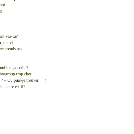
moi.
oi
nt vas-tu?
n, merci.
omprends pas.
ombien ça coûte?
 beaucoup trop cher!
_? – Où puis-je trouver _ ?
e heure est-il?