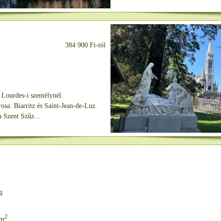
384 900 Ft-tól
 Lourdes-i szentélynél.
rosa: Biarritz és Saint-Jean-de-Luz.
a Szent Szűz...
g
2
km