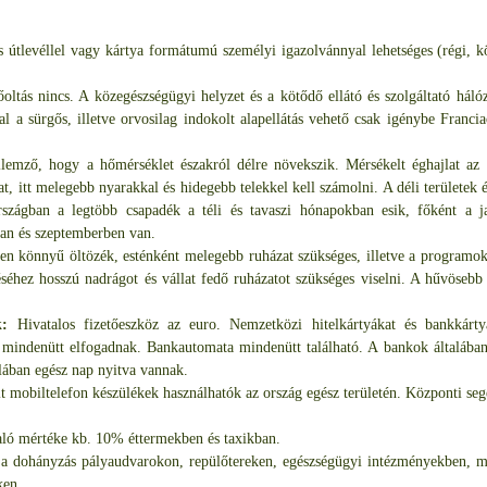
s útlevéllel vagy kártya formátumú személyi igazolvánnyal lehetséges (régi,
ltás nincs. A közegészségügyi helyzet és a kötődő ellátó és szolgáltató hál
l a sürgős, illetve orvosilag indokolt alapellátás vehető csak igénybe Franciao
llemző, hogy a hőmérséklet északról délre növekszik. Mérsékelt éghajlat az é
at, itt melegebb nyarakkal és hidegebb telekkel kell számolni. A déli területek
rszágban a legtöbb csapadék a téli és tavaszi hónapokban esik, főként a j
ban és szeptemberben van.
n könnyű öltözék, esténként melegebb ruházat szükséges, illetve a programo
séhez hosszú nadrágot és vállat fedő ruházatot szükséges viselni. A hűvöseb
k:
Hivatalos fizetőeszköz az euro. Nemzetközi hitelkártyákat és bankkárty
mindenütt elfogadnak. Bankautomata mindenütt található. A bankok általában
lában egész nap nyitva vannak.
mobiltelefon készülékek használhatók az ország egész területén. Központi seg
aló mértéke kb. 10% éttermekben és taxikban.
s a dohányzás pályaudvarokon, repülőtereken, egészségügyi intézményekben, 
ken.