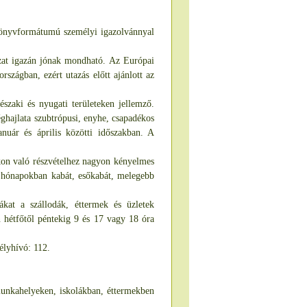
 könyvformátumú személyi igazolvánnyal
ózat igazán jónak mondható. Az Európai
rszágban, ezért utazás előtt ajánlott az
szaki és nyugati területeken jellemző.
 éghajlata szubtrópusi, enyhe, csapadékos
anuár és április közötti időszakban. A
kon való részvételhez nagyon kényelmes
b hónapokban kabát, esőkabát, melegebb
ákat a szállodák, éttermek és üzletek
 hétfőtől péntekig 9 és 17 vagy 18 óra
élyhívó: 112.
munkahelyeken, iskolákban, éttermekben