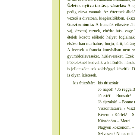
Üzletek nyitva tartása, vásárlás:
A leg
pedig zárva vannak. Az éttermek általá
vezető a divatban, kiegészítőkben, éks
Gasztronómia:
A franciák étkezése ál
vaj, dzsem) esznek, ebédre hús- vagy h
ételek között előkelő helyet foglalna
elsősorban marhahús, borjú, ürü, bárány
A levesek a francia konyhában nem szá
gyümölcsleveseket, húsleveseket. Ezek r
Főételeknél kedvelik a különféle húsokat
is jellemzően sok zöldséggel készítik. D
is olyan ízletesek.
kis útiszótár:
kis útiszótár:
Jó napot! / Jó reggelt
Jó estét! – Bonsoir!
Jó éjszakát! – Bonne 
Viszontlátásra! / Visz
Kérem! / Kérlek! – S’
Köszönöm – Merci
Nagyon köszönöm. – 
Szívesen / Nincs mit –