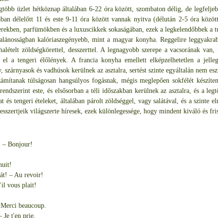
több üzlet hétköznap általában 6-22 óra között, szombaton délig, de legfeljeb
ban délelőtt 11 és este 9-11 óra között vannak nyitva (délután 2-5 óra közö
zerekben, parfümökben és a luxuscikkek sokaságában, ezek a legkelendőbbek a t
talánosságban kalóriaszegényebb, mint a magyar konyha. Reggelire leggyakrab
alételt zöldségkörettel, desszerttel. A legnagyobb szerepe a vacsorának van
k el a tengeri élőlények. A francia konyha emellett elképzelhetetlen a jell
, szárnyasok és vadhúsok kerülnek az asztalra, sertést szinte egyáltalán nem es
mítanak túlságosan hangsúlyos fogásnak, mégis meglepően sokfélét készíten
endszerint este, és elsősorban a téli időszakban kerülnek az asztalra, és a legt
 és tengeri ételeket, általában párolt zöldséggel, vagy salátával, és a szinte e
esszertjeik világszerte híresek, ezek különlegessége, hogy mindent kiváló és fri
! – Bonjour!
nuit!
lát! – Au revoir!
il vous plait!
Merci beaucoup.
 Je t'en prie.