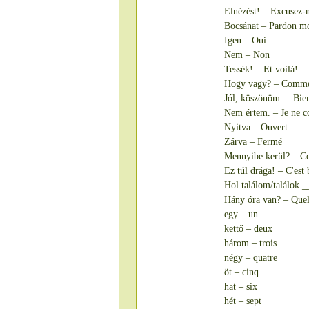
Elnézést! – Excusez-
Bocsánat – Pardon m
Igen – Oui
Nem – Non
Tessék! – Et voilà!
Hogy vagy? – Comme
Jól, köszönöm. – Bie
Nem értem. – Je ne c
Nyitva – Ouvert
Zárva – Fermé
Mennyibe kerül? – C
Ez túl drága! – C'est
Hol találom/találok _
Hány óra van? – Quell
egy – un
kettő – deux
három – trois
négy – quatre
öt – cinq
hat – six
hét – sept