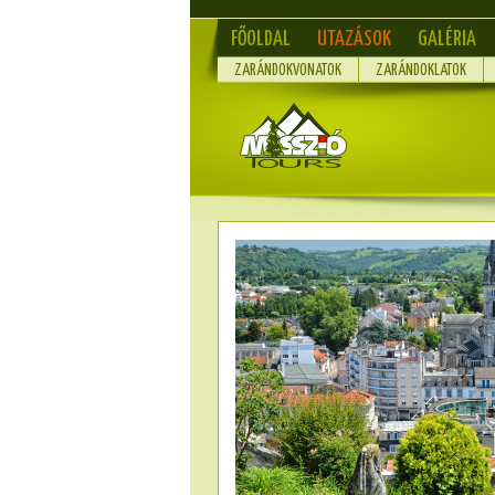
FŐOLDAL
UTAZÁSOK
GALÉRIA
ZARÁNDOKVONATOK
ZARÁNDOKLATOK