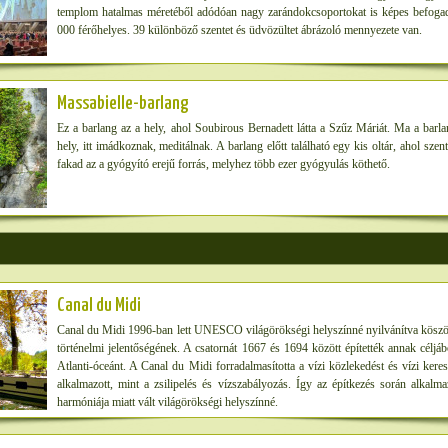
templom hatalmas méretéből adódóan nagy zarándokcsoportokat is képes befogadni
000 férőhelyes. 39 különböző szentet és üdvözültet ábrázoló mennyezete van.
Massabielle-barlang
Ez a barlang az a hely, ahol Soubirous Bernadett látta a Szűz Máriát. Ma a barl
hely, itt imádkoznak, meditálnak. A barlang előtt található egy kis oltár, ahol szent
fakad az a gyógyító erejű forrás, melyhez több ezer gyógyulás köthető.
Canal du Midi
Canal du Midi 1996-ban lett UNESCO világörökségi helyszínné nyilvánítva köszö
történelmi jelentőségének. A csatornát 1667 és 1694 között építették annak céljá
Atlanti-óceánt. A Canal du Midi forradalmasította a vízi közlekedést és vízi ke
alkalmazott, mint a zsilipelés és vízszabályozás. Így az építkezés során alkalma
harmóniája miatt vált világörökségi helyszínné.