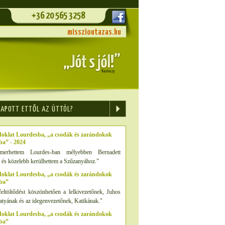
+36 20 565 3258
misszioutazas.hu
KAPOTT ETTŐL AZ ÚTTÓL?
oklat Lourdesba, „a csodák és zarándokok
ba” - 2024
merhettem Lourdes-ban mélyebben Bernadett
át és közelebb kerülhettem a Szűzanyához.”
oklat Lourdesba, „a csodák és zarándokok
ba”
feltöltődést köszönhetően a lelkivezetőnek, Juhos
atyának és az idegenvezetőnek, Katikának."
oklat Lourdesba, „a csodák és zarándokok
ba”