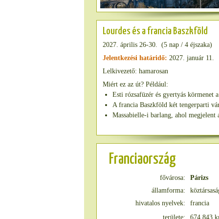
Lourdes és a francia Baszkföld
2027. április 26-30. (5 nap / 4 éjszaka)
Jelentkezési határidő:
2027. január 11.
Lelkivezető: hamarosan
Miért ez az út? Például:
Esti rózsafüzér és gyertyás körmenet a
A francia Baszkföld két tengerparti vá
Massabielle-i barlang, ahol megjelent 
Franciaország
fővárosa:
Párizs
államforma:
köztársasá
hivatalos nyelvek:
francia
területe:
674 843 