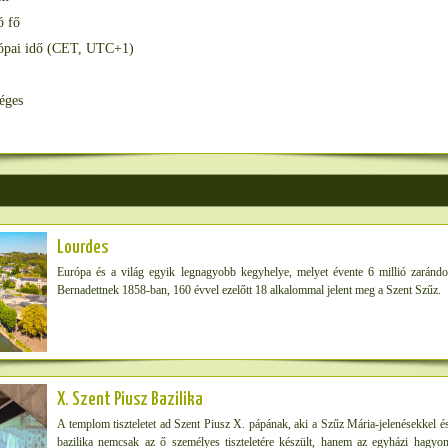
ó fő
ópai idő (CET, UTC+1)
éges
Lourdes
Európa és a világ egyik legnagyobb kegyhelye, melyet évente 6 millió zaránd
Bernadettnek 1858-ban, 160 évvel ezelőtt 18 alkalommal jelent meg a Szent Szűz.
X. Szent Piusz Bazilika
A templom tiszteletet ad Szent Piusz X. pápának, aki a Szűz Mária-jelenésekkel és
bazilika nemcsak az ő személyes tiszteletére készült, hanem az egyházi hagy