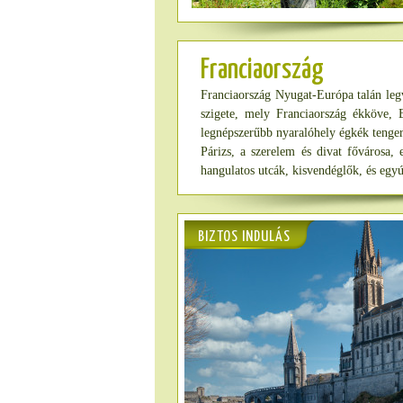
Franciaország
Franciaország Nyugat-Európa talán legv
szigete, mely Franciaország ékköve, B
legnépszerűbb nyaralóhely égkék tengerr
Párizs, a szerelem és divat fővárosa,
hangulatos utcák, kisvendéglők, és egyút
BIZTOS INDULÁS