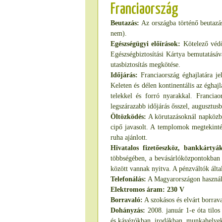
Franciaország
Beutazás:
Az országba történő beutazá
nem).
Egészségügyi előírások:
Kötelező védőo
Egészségbiztosítási Kártya bemutatásáva
utasbiztosítás megkötése.
Időjárás:
Franciaország éghajlatára je
Keleten és délen kontinentális az éghajl
telekkel és forró nyarakkal. Franciao
legszárazabb időjárás ősszel, augusztus
Öltözködés:
A körutazásoknál napközbe
cipő javasolt. A templomok megtekinté
ruha ajánlott.
Hivatalos fizetőeszköz, bankkártyá
többségében, a bevásárlóközpontokban 
között vannak nyitva. A pénzváltók álta
Telefonálás:
A Magyarországon használt 
Elektromos áram: 230 V
Borravaló:
A szokásos és elvárt borrav
Dohányzás:
2008. január 1-e óta tilo
és kávézókban, irodákban, munkahelye