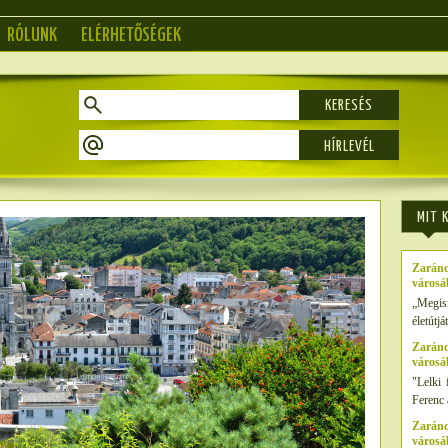
RÓLUNK
ELÉRHETŐSÉGEK
KERESÉS
MIT 
Zaránd
városá
„Megis
életútj
Zaránd
városá
"Lelki 
Ferenc 
Zaránd
városá