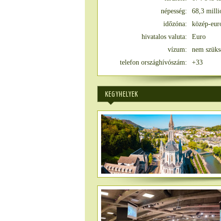
népesség:
68,3 milli
időzóna:
közép-eur
hivatalos valuta:
Euro
vízum:
nem szüks
telefon országhívószám:
+33
KEGYHELYEK