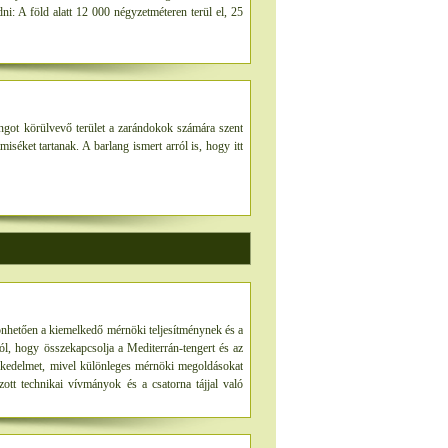
: A föld alatt 12 000 négyzetméteren terül el, 25
angot körülvevő terület a zarándokok számára szent
miséket tartanak. A barlang ismert arról is, hogy itt
nhetően a kiemelkedő mérnöki teljesítménynek és a
ból, hogy összekapcsolja a Mediterrán-tengert és az
reskedelmet, mivel különleges mérnöki megoldásokat
zott technikai vívmányok és a csatorna tájjal való