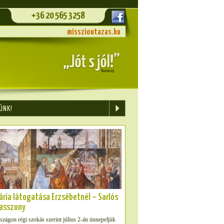
+36 20 565 3258
misszioutazas.hu
ÜNK!
ária látogatása Erzsébetnél – Sarlós
asszony
zágon régi szokás szerint július 2-án ünnepeljük