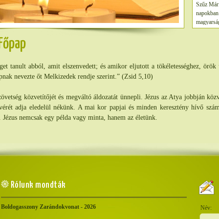
Szűz Mári
napokban 
magyarság
végezte, 
ünnepet. 
 Főpap
üdvözletk
van. Azon
get tanult abból, amit elszenvedett; és amikor eljutott a tökéletességhez, örö
segítségér
szíve alat
nak nevezte őt Melkizedek rendje szerint.” (Zsid 5,10)
Mária Erz
Keresztel
zövetség közvetítőjét és megváltó áldozatát ünnepli. Jézus az Atya jobbján közv
és Erzsébe
és vérét adja eledelül nékünk. A mai kor papjai és minden keresztény hívő szá
találkozá
sük. Jézus nemcsak egy példa vagy minta, hanem az életünk.
Erzsébet t
méhében m
elénekelte
„Magaszta
Istenemben
Íme, most
nemzedék,
Szent az 
Rólunk mondták
száll, aki
szétszórt
Boldogasszony Zarándokvonat - 2026
levetett a
jókkal, és