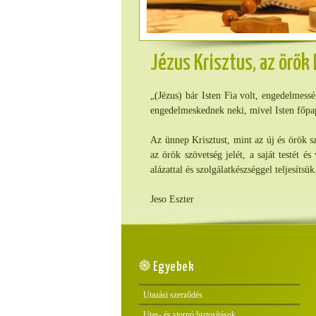
Jézus Krisztus, az örök
„(Jézus) bár Isten Fia volt, engedelmessé
engedelmeskednek neki, mivel Isten főpap
Az ünnep Krisztust, mint az új és örök s
az örök szövetség jelét, a saját testét 
alázattal és szolgálatkészséggel teljesít
Jeso Eszter
Egyebek
Utazási szerződés
Utas- és stornó biztosítások