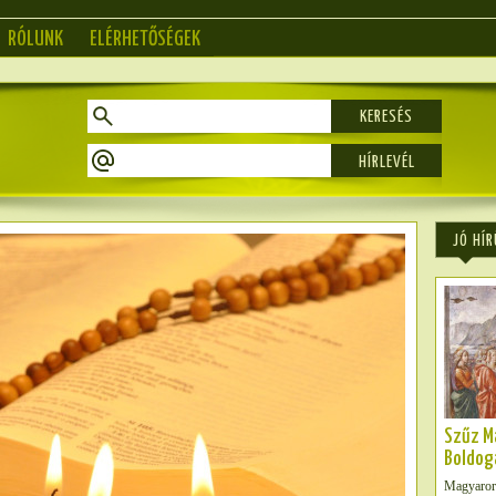
RÓLUNK
ELÉRHETŐSÉGEK
KERESÉS
JÓ HÍR
Szűz M
Boldog
Magyarors