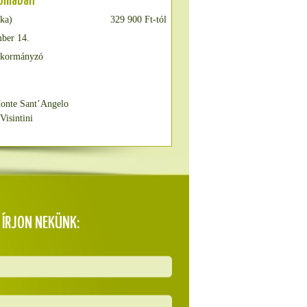
yomában
aka)
329 900 Ft-tól
ber 14.
 kormányzó
onte Sant’Angelo
Visintini