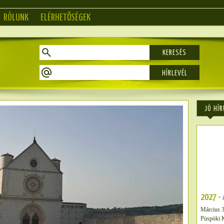
RÓLUNK
ELÉRHETŐSÉGEK
KERESÉS
JÓ HÍR
2027 - 
Jézus K
Március 3
„(Jézus) b
Püspöki K
amit elsze