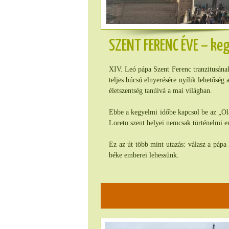
SZENT FERENC ÉVE – keg
XIV. Leó pápa Szent Ferenc tranzitusának
teljes búcsú elnyerésére nyílik lehetőség
életszentség tanúivá a mai világban.
Ebbe a kegyelmi időbe kapcsol be az „Ol
Loreto szent helyei nemcsak történelmi e
Ez az út több mint utazás: válasz a páp
béke emberei lehessünk.