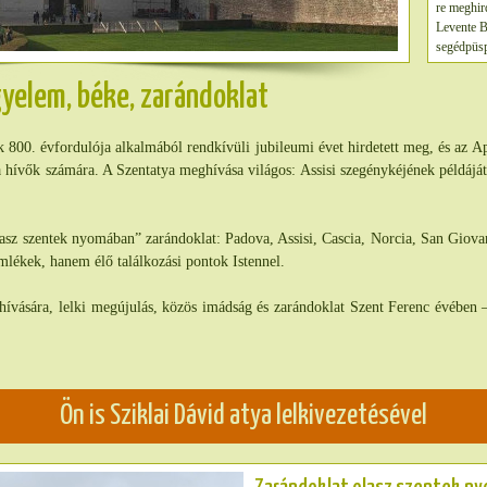
re meghir
üdvösség 
Levente B
neki, miv
segédpüsp
szerint.” 
meghirdet
szövetség 
hivatások 
Atya jobb
yelem, béke, zarándoklat
ugyanis m
örök szöve
szerzetesi
nékünk. A
minden emb
példaként 
 800. évfordulója alkalmából rendkívüli jubileumi évet hirdetett meg, és az A
Imádkozzun
szolgálat
 a hívők számára. A Szentatya meghívása világos: Assisi szegénykéjének példájá
amelyre az
vagy mint
Jeso Eszt
asz szentek nyomában” zarándoklat: Padova, Assisi, Cascia, Norcia, San Giov
mlékek, hanem élő találkozási pontok Istennel.
a hívására, lelki megújulás, közös imádság és zarándoklat Szent Ferenc évében
Ön is Sziklai Dávid atya lelkivezetésével