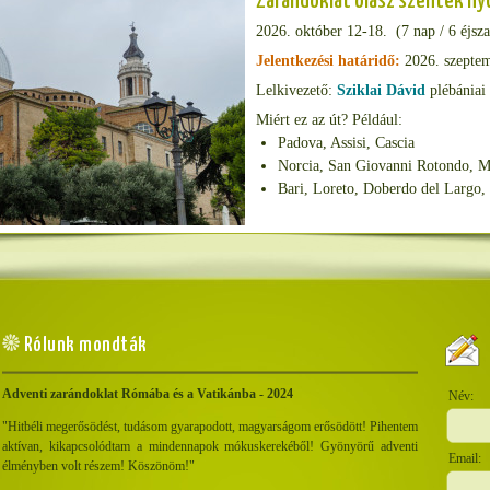
Zarándoklat olasz szentek n
2026. október 12-18. (7 nap / 6 éjsz
Jelentkezési határidő:
2026. szeptem
Lelkivezető:
Sziklai Dávid
plébániai
Miért ez az út? Például:
Padova, Assisi, Cascia
Norcia, San Giovanni Rotondo, M
Bari, Loreto, Doberdo del Largo, 
Rólunk mondták
Adventi zarándoklat Rómába és a Vatikánba - 2024
"Hitbéli megerősödést, tudásom gyarapodott, magyarságom erősödött! Pihentem
aktívan, kikapcsolódtam a mindennapok mókuskerekéből! Gyönyörű adventi
élményben volt részem! Köszönöm!"