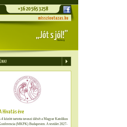
+36 20 565 3258
misszioutazas.hu
ÜNK!
A Hivatás éve
risztus, az örök Főpap
-4 között tartotta tavaszi ülését a Magyar Katolikus
ár Isten Fia volt, engedelmességet tanult abból,
onferencia (MKPK) Budapesten. A testület 2027-
nvedett; és amikor eljutott a tökéletességhez, örök