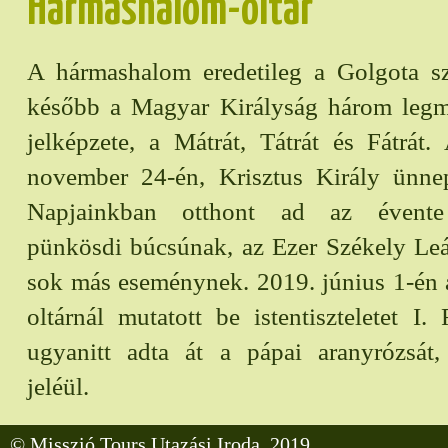
Hármashalom-oltár
A hármashalom eredetileg a Golgota s
később a Magyar Királyság három leg
jelképzete, a Mátrát, Tátrát és Fátrát.
november 24-én, Krisztus Király ünnep
Napjainkban otthont ad az évente 
pünkösdi búcsúnak, az Ezer Székely Le
sok más eseménynek. 2019. június 1-én
oltárnál mutatott be istentiszteletet I.
ugyanitt adta át a pápai aranyrózsát, 
jeléül.
© Misszió Tours Utazási Iroda, 2019