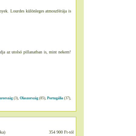
nyek. Lourdes különleges atmoszférája is
dja az utolsó pillanatban is, mint nekem!
rország
(3),
Olaszország
(85),
Portugália
(37),
d
aka)
354 900 Ft-tól