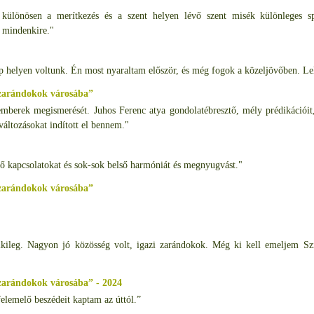
különösen a merítkezés és a szent helyen lévő szent misék különleges sp
s mindenkire."
p helyen voltunk. Én most nyaraltam először, és még fogok a közeljövőben. Lel
 zarándokok városába”
 emberek megismerését. Juhos Ferenc atya gondolatébresztő, mély prédikációit,
változásokat indított el bennem."
vő kapcsolatokat és sok-sok belső harmóniát és megnyugvást."
 zarándokok városába”
elkileg. Nagyon jó közösség volt, igazi zarándokok. Még ki kell emeljem Szi
zarándokok városába” - 2024
felemelő beszédeit kaptam az úttól.”