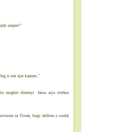
njük szépen!"
leg is sok újat kaptam."
s meghitt élményt. János atya értékes
tartozom az Úrnak, hogy átéltem a csodát