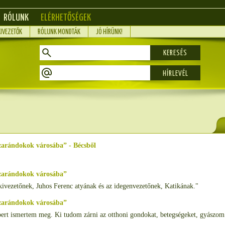
RÓLUNK
ELÉRHETŐSÉGEK
KIVEZETŐK
RÓLUNK MONDTÁK
JÓ HÍRÜNK!
KERESÉS
zarándokok városába” - Bécsből
 zarándokok városába”
lkivezetőnek, Juhos Ferenc atyának és az idegenvezetőnek, Katikának."
 zarándokok városába”
mbert ismertem meg. Ki tudom zárni az otthoni gondokat, betegségeket, gyászom