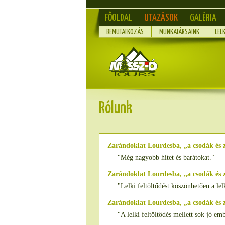
FŐOLDAL
UTAZÁSOK
GALÉRIA
BEMUTATKOZÁS
MUNKATÁRSAINK
LEL
Rólunk
Zarándoklat Lourdesba, „a csodák és 
"Még nagyobb hitet és barátokat."
Zarándoklat Lourdesba, „a csodák és
"Lelki feltöltődést köszönhetően a le
Zarándoklat Lourdesba, „a csodák és
"A lelki feltöltődés mellett sok jó e