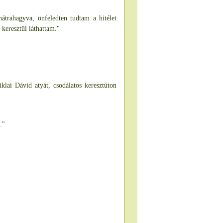
átrahagyva, önfeledten tudtam a hitélet
 keresztül láthattam."
klai Dávid atyát, csodálatos keresztúton
."