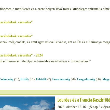
önösen a merítkezés és a szent helyen lévő misék különleges spirituális élmé
 zarándokok városába”
 zarándokok városába”
vannak még csodák, és amit igaz szívvel kívánsz, azt az Úr és a Szűzanya mega
zarándokok városába” - 2024
en Bernadett életútját és közelebb kerülhettem a Szűzanyához.”
Csehország
(15),
Erdély
(61),
Felvidék
(7),
Franciaország
(28),
Lengyelország
(36),
Magya
Lourdes és a francia Baszkföl
2026. október 12-16. (5 nap / 4 éjsz