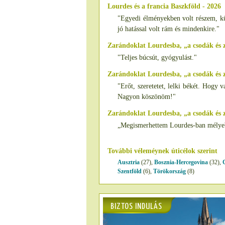
Lourdes és a francia Baszkföld - 2026
"Egyedi élményekben volt részem, kül
jó hatással volt rám és mindenkire."
Zarándoklat Lourdesba, „a csodák és
"Teljes búcsút, gyógyulást."
Zarándoklat Lourdesba, „a csodák és
"Erőt, szeretetet, lelki békét. Hogy 
Nagyon köszönöm!"
Zarándoklat Lourdesba, „a csodák és 
„Megismerhettem Lourdes-ban mélyebb
További véleméynek úticélok szerint
Ausztria
(27),
Bosznia-Hercegovina
(32),
Szentföld
(6),
Törökország
(8)
BIZTOS INDULÁS