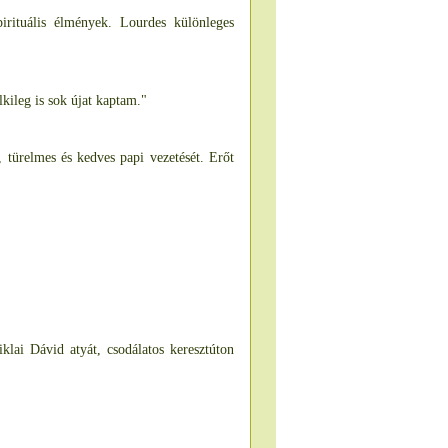
irituális élmények. Lourdes különleges
kileg is sok újat kaptam."
 türelmes és kedves papi vezetését. Erőt
klai Dávid atyát, csodálatos keresztúton