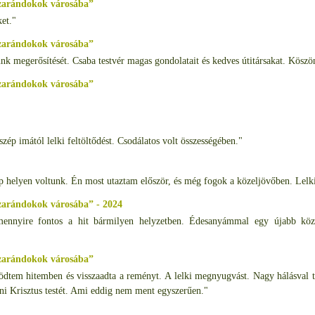
 zarándokok városába”
ket."
 zarándokok városába”
ünk megerősítését. Csaba testvér magas gondolatait és kedves útitársakat. Köszö
 zarándokok városába”
zép imától lelki feltöltődést. Csodálatos volt összességében."
p helyen voltunk. Én most utaztam először, és még fogok a közeljövőben. Lelki
zarándokok városába” - 2024
nnyire fontos a hit bármilyen helyzetben. Édesanyámmal egy újabb közö
 zarándokok városába”
södtem hitemben és visszaadta a reményt. A lelki megnyugvást. Nagy hálásval 
 Krisztus testét. Ami eddig nem ment egyszerűen."