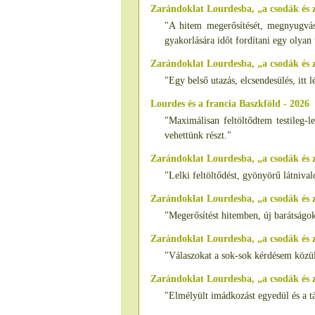
Zarándoklat Lourdesba, „a csodák és 
"A hitem megerősítését, megnyugvást
gyakorlására időt fordítani egy olyan 
Zarándoklat Lourdesba, „a csodák és
"Egy belső utazás, elcsendesülés, itt
Lourdes és a francia Baszkföld - 2026
"Maximálisan feltöltődtem testileg-l
vehettünk részt."
Zarándoklat Lourdesba, „a csodák és 
"Lelki feltöltődést, gyönyörű látniva
Zarándoklat Lourdesba, „a csodák és 
"Megerősítést hitemben, új barátságo
Zarándoklat Lourdesba, „a csodák és
"Válaszokat a sok-sok kérdésem közül 
Zarándoklat Lourdesba, „a csodák és
"Elmélyült imádkozást egyedül és a tá