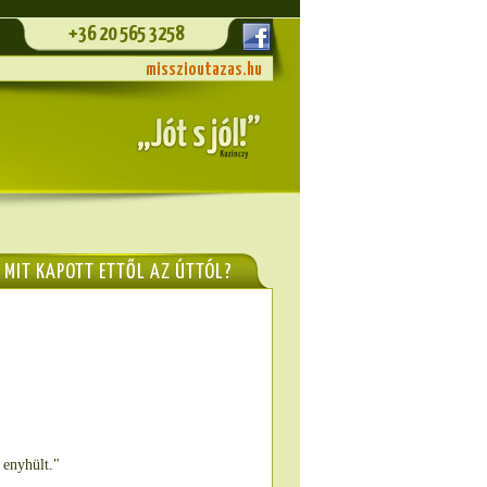
+36 20 565 3258
misszioutazas.hu
MIT KAPOTT ETTŐL AZ ÚTTÓL?
 enyhült."