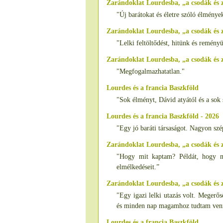
Zarándoklat Lourdesba, „a csodák és
"Új barátokat és életre szóló élménye
Zarándoklat Lourdesba, „a csodák és
"Lelki feltöltődést, hitünk és remény
Zarándoklat Lourdesba, „a csodák és
"Megfogalmazhatatlan."
Lourdes és a francia Baszkföld
"Sok élményt, Dávid atyától és a sok s
Lourdes és a francia Baszkföld - 2026
"Egy jó baráti társaságot. Nagyon szé
Zarándoklat Lourdesba, „a csodák és 
"Hogy mit kaptam? Példát, hogy me
elmélkedéseit.”
Zarándoklat Lourdesba, „a csodák és
"Egy igazi lelki utazás volt. Megerő
és minden nap magamhoz tudtam venni
Lourdes és a francia Baszkföld