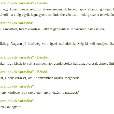
zarándokok városába” - Bécsből
 egy közeli hozzátartozóm elvesztésében. A hétköznapok állandó gondjait h
távoli - a világ egyik legnagyobb zarándokhelyén-, amit eddig csak a televízión
 zarándokok városába”
 lét a mostban, hitem erősítése, lelkem gyógyulása. Köszönöm hálás szívvel!"
elkileg. Nagyon jó közösség volt, igazi zarándokok. Még ki kell emeljem Szi
zarándokok városába” - Bécsből
lókat. Egy kicsit jó volt a mindennapi gondolatokat hátrahagyva csak elmélyűlni
zarándokok városába” - Bécsből
kat, a hely varázsát, amit a szívemben örökre megőrzök."
 zarándokok városába”
egy kérdésre. Sok szeretetet, együttérzést, barátságot."
 zarándokok városába”
rsakkal együtt."