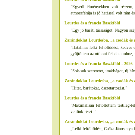
"Egyedi élményekben volt részem, 
atmoszférája is jó hatással volt rám é
Lourdes és a francia Baszkföld
"Egy jó baráti társaságot. Nagyon szé
Zarándoklat Lourdesba, „a csodák és
"Hatalmas lelki feltöltődést, kedves
gyűjtöttem az otthoni feladataimhoz, 
Lourdes és a francia Baszkföld - 2026
"Sok-sok szeretetet, imádságot, új hí
Zarándoklat Lourdesba, „a csodák és
"Hitet, barátokat, összetartozást."
Lourdes és a francia Baszkföld
"Maximálisan feltöltöttem testileg-l
vettünk részt. "
Zarándoklat Lourdesba, „a csodák és 
„Lelki feltöltődést, Csóka János atya 