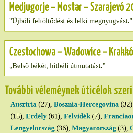
Medjugorje – Mostar – Szarajevó 2
"Újbóli feltöltődést és lelki megnyugvást."
Czestochowa – Wadowice – Krakkó
„Belső békét, hitbéli útmutatást.”
További véleméynek úticélok szer
Ausztria
(27),
Bosznia-Hercegovina
(32)
(15),
Erdély
(61),
Felvidék
(7),
Franciao
Lengyelország
(36),
Magyarország
(3),