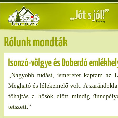
Rólunk mondták
Isonzó-völgye és Doberdó emlékhel
„Nagyobb tudást, ismeretet kaptam az I.
Megható és lélekemelő volt. A zarándoklat
főhajtás a hősök előtt mindig ünnepély
tetszett.”