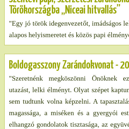
Törökországba „Niceai hitvallás”
"Egy jó török idegenvezetőt, imádságos le
alapos helyismeretet és közös papi élmény
Boldogasszony Zarándokvonat - 2
"Szeretnénk megköszönni Önöknek ez
utazást, lelki élményt. Olyat szépet kaptun
sem tudtunk volna képzelni. A tapasztal
magassága, a miséken és a gyergyói est
elhangzó gondolatok tisztasága, az együvé