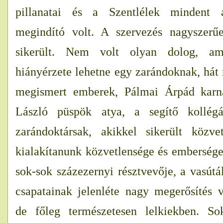
pillanatai és a Szentlélek mindent á
megindító volt. A szervezés nagyszerűe
sikerült. Nem volt olyan dolog, a
hiányérzete lehetne egy zarándoknak, hát
megismert emberek, Pálmai Árpád karna
László püspök atya, a segítő kollég
zarándoktársak, akikkel sikerült közve
kialakítanunk közvetlensége és embersége
sok-sok százezernyi résztvevője, a vasút
csapatainak jelenléte nagy megerősítés 
de főleg természetesen lelkiekben. S