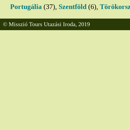
Portugália
(37),
Szentföld
(6),
Törökors
© Misszió Tours Utazási Iroda, 2019