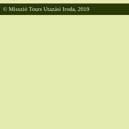
© Misszió Tours Utazási Iroda, 2019