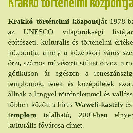
Krakkó történelmi központj
Krakkó történelmi központját
1978-ba
az UNESCO világörökségi listájár
építészeti, kulturális és történelmi érték
központja, amely a középkori város sze
őrzi, számos művészeti stílust ötvöz, a r
gótikuson át egészen a reneszánszig
templomok, terek és középületek szor
állnak a lengyel történelemmel és valláss
többek között a híres
Waweli-kastély
és
templom
található, 2000-ben elnye
kulturális fővárosa címet.