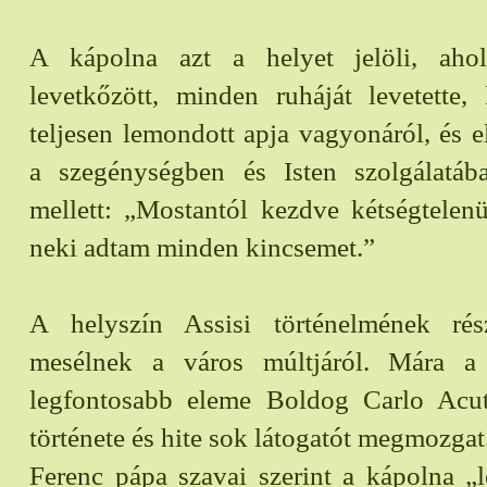
A kápolna azt a helyet jelöli, aho
levetkőzött, minden ruháját levetette,
teljesen lemondott apja vagyonáról, és e
a szegénységben és Isten szolgálatában
mellett: „Mostantól kezdve kétségtelenü
neki adtam minden kincsemet.”
A helyszín Assisi történelmének ré
mesélnek a város múltjáról. Mára a
legfontosabb eleme Boldog Carlo Acuti
története és hite sok látogatót megmozgat
Ferenc pápa szavai szerint a kápolna „l