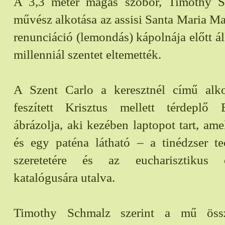
A 3,3 méter magas szobor, Timothy S
művész alkotása az assisi Santa Maria 
renunciáció (lemondás) kápolnája előtt ál
millenniál szentet eltemették.
A Szent Carlo a keresztnél című alko
feszített Krisztus mellett térdeplő
ábrázolja, aki kezében laptopot tart, am
és egy paténa látható – a tinédzser te
szeretetére és az eucharisztikus 
katalógusára utalva.
Timothy Schmalz szerint a mű össz