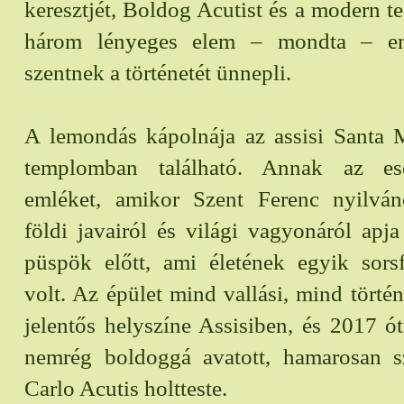
keresztjét, Boldog Acutist és a modern te
három lényeges elem – mondta – e
szentnek a történetét ünnepli.
A lemondás kápolnája az assisi Santa 
templomban található. Annak az es
emléket, amikor Szent Ferenc nyilvá
földi javairól és világi vagyonáról apj
püspök előtt, ami életének egyik sorsf
volt. Az épület mind vallási, mind tört
jelentős helyszíne Assisiben, és 2017 ót
nemrég boldoggá avatott, hamarosan s
Carlo Acutis holtteste.