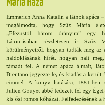
Mária Háza
Emmerich Anna Katalin a látnok apáca –
megálmodta, hogy Szűz Mária élete
„Efezustól három órányira” egy há
Látomásában részletesen ír Szűz M
körülményeiről, hogyan tudták meg az 
haldoklásának hírét, hogyan halt meg,
támadt fel. A német apáca álmait, lát
Brentano jegyezte le, és kiadásra került 
címmel. A könyv hatására, 1881-ben 
Julien Gouyet abbé fedezett fel egy Égei-
kis ősi romos kőházat. Felfedezésének a h