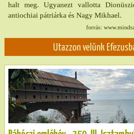
halt meg. Ugyanezt vallotta Dionüszi
antiochiai pátriárka és Nagy Mikhael.
forrás: www.minds
Utazzon velünk Efezusb