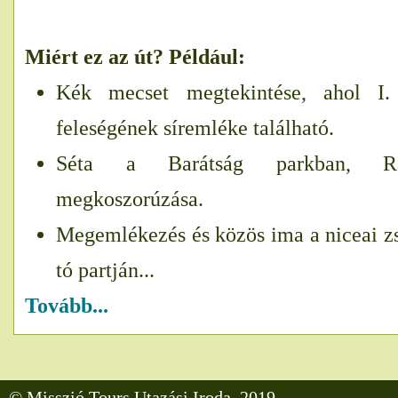
Miért ez az út? Például:
Kék mecset megtekintése, ahol I.
feleségének síremléke található.
Séta a Barátság parkban, Rá
megkoszorúzása.
Megemlékezés és közös ima a niceai zs
tó partján...
Tovább...
© Misszió Tours Utazási Iroda, 2019