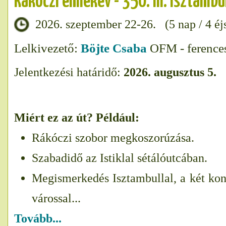
Rákóczi emlékév - 350. III. Isztamb
2026. szeptember 22-26. (5 nap / 4 éj
Lelkivezető:
Böjte Csaba
OFM - ferences
Jelentkezési határidő:
2026. augusztus 5.
Miért ez az út? Például:
Rákóczi szobor megkoszorúzása.
Szabadidő az Istiklal sétálóutcában.
Megismerkedés Isztambullal, a két kon
várossal...
Tovább...