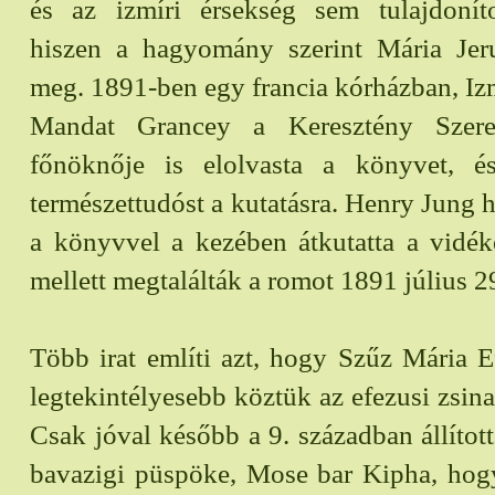
és az izmíri érsekség sem tulajdonítot
hiszen a hagyomány szerint Mária Jer
meg. 1891-ben egy francia kórházban, Iz
Mandat Grancey a Keresztény Szere
főnöknője is elolvasta a könyvet, é
természettudóst a kutatásra. Henry Jung h
a könyvvel a kezében átkutatta a vidék
mellett megtalálták a romot 1891 július 2
Több irat említi azt, hogy Szűz Mária E
legtekintélyesebb köztük az efezusi zsin
Csak jóval később a 9. században állított
bavazigi püspöke, Mose bar Kipha, hogy