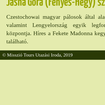
Jasna Góra (Fényes-Hegy) sz
Czestochowai magyar pálosok által alap
valamint Lengyelország egyik legfon
központja. Híres a Fekete Madonna kegy
található.
© Misszió Tours Utazási Iroda, 2019