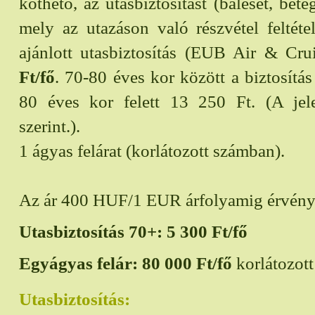
köthető, az utasbiztosítást (baleset, bet
mely az utazáson való részvétel feltétel
ajánlott utasbiztosítás (EUB Air & Cr
Ft/fő
. 70-80 éves kor között a biztosítás
80 éves kor felett 13 250 Ft. (A jele
szerint.).
1 ágyas felárat (korlátozott számban).
Az ár 400 HUF/1 EUR árfolyamig érvény
Utasbiztosítás 70+:
5 300
Ft/fő
Egyágyas felár:
80 000
Ft/fő
korlátozot
Utasbiztosítás: