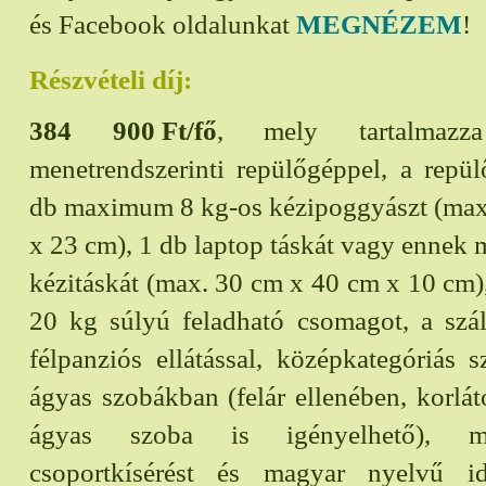
és Facebook oldalunkat
MEGNÉZEM
!
Részvételi díj:
384 900
Ft/fő
, mely tartalmazz
menetrendszerinti repülőgéppel, a repülőt
db maximum 8 kg-os kézipoggyászt (max
x 23 cm), 1 db laptop táskát vagy ennek 
kézitáskát (max. 30 cm x 40 cm x 10 cm
20 kg súlyú feladható csomagot, a szál
félpanziós ellátással, középkategóriás 
ágyas szobákban (felár ellenében, korlá
ágyas szoba is igényelhető), m
csoportkísérést és magyar nyelvű id