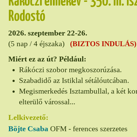
Rákóczi emlékév - 350. III. I
Rodostó
2026. szeptember 22-26.
(5 nap / 4 éjszaka)
(BIZTOS INDULÁS)
Miért ez az út? Például:
Rákóczi szobor megkoszorúzása.
Szabadidő az Istiklal sétálóutcában.
Megismerkedés Isztambullal, a két ko
elterülő várossal...
Lelkivezető:
Böjte Csaba
OFM - ferences szerzetes