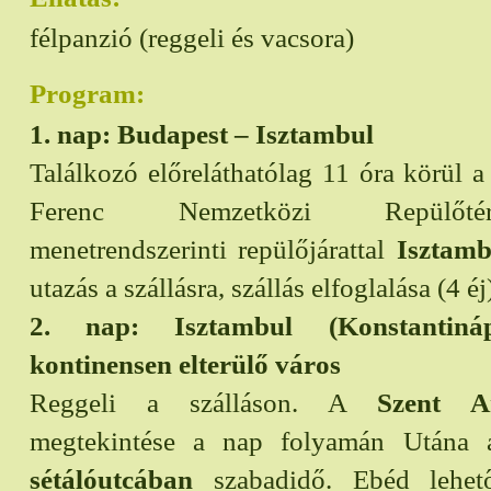
félpanzió (reggeli és vacsora)
Program:
1. nap: Budapest – Isztambul
Találkozó előreláthatólag 11 óra körül a
Ferenc Nemzetközi Repülőté
menetrendszerinti repülőjárattal
Isztamb
utazás a szállásra, szállás elfoglalása (4 éj
2. nap: Isztambul (Konstantiná
kontinensen elterülő város
Reggeli a szálláson. A
Szent A
megtekintése a nap folyamán Utána
sétálóutcában
szabadidő. Ebéd lehető