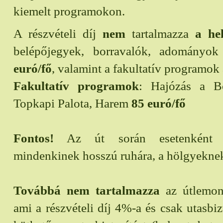
kiemelt programokon.
A részvételi díj
nem
tartalmazza
a he
belépőjegyek, borravalók, adományok
euró/fő
, valamint a fakultatív programok 
Fakultatív programok
: Hajózás a B
Topkapi Palota, Harem
85 euró/fő
Fontos!
Az út során esetenként s
mindenkinek hosszú ruhára, a hölgyeknek
Továbbá nem tartalmazza
az útlemond
ami a részvételi díj 4%-a és csak utasbiz