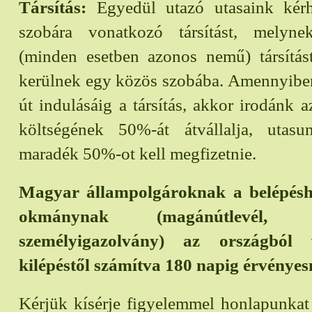
Társítás:
Egyedül utazó utasaink kérh
szobára vonatkozó társítást, melyn
(minden esetben azonos nemű) társítást
kerülnek egy közös szobába. Amennyiben
út indulásáig a társítás, akkor irodánk a
költségének 50%-át átvállalja, utas
maradék 50%-ot kell megfizetnie.
Magyar állampolgároknak a belépéshe
okmánynak (magánútlevél,
személyigazolvány) az országból v
kilépéstől számítva 180 napig érvényesn
Kérjük kísérje figyelemmel honlapunka