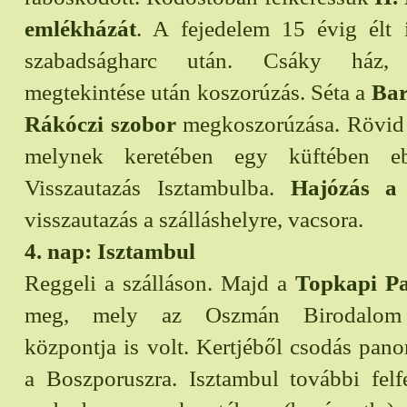
emlékházát
. A fejedelem 15 évig élt i
szabadságharc után. Csáky ház, 
megtekintése után koszorúzás. Séta a
Bar
Rákóczi szobor
megkoszorúzása. Rövid
melynek keretében egy küftében eb
Visszautazás Isztambulba.
Hajózás a
visszautazás a szálláshelyre, vacsora.
4. nap: Isztambul
Reggeli a szálláson. Majd a
Topkapi Pa
meg, mely az Oszmán Birodalom a
központja is volt. Kertjéből csodás pano
a Boszporuszra. Isztambul további felf