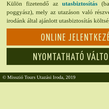
Külön fizetendő az
utasbiztosítás
(bal
poggyász), mely az utazáson való részvét
irodánk által ajánlott utasbiztosítás költs
ONLINE JELENTKEZ
NYOMTATHATÓ VÁLT
© Misszió Tours Utazási Iroda, 2019