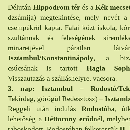
Délután
Hippodrom tér
és a
Kék mecse
dzsámija) megtekintése, mely nevét a
csempékről kapta. Falai közt iskola, kó
szultánnak és feleségének síremlék
minaretjével páratlan látv
Isztambul/Konstantinápoly
, a bizán
csúcsának is tartott
Hagia Sophi
Visszautazás a szálláshelyre, vacsora.
3. nap: Isztambul – Rodostó/Tek
Tekirdag, görögül Redesztosz) –
Isztamb
Reggeli után indulás
Rodostó
ba, út
lehetőség a
Héttorony erőd
nél, melybe
raboskodott. Rodostóban felkeressük
II.