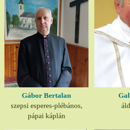
Gábor Bertalan
Gal
szepsi esperes-plébános,
ál
pápai káplán