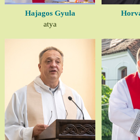
Hajagos Gyula
Horv
atya