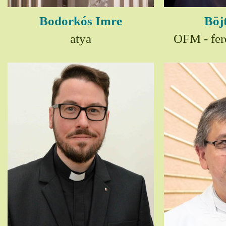
Bodorkós Imre
Böj
atya
OFM - fer