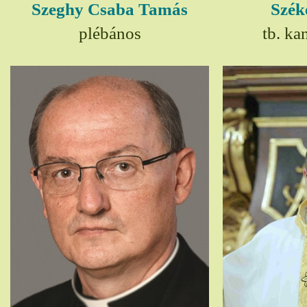
Szeghy Csaba Tamás
Szék
plébános
tb. ka