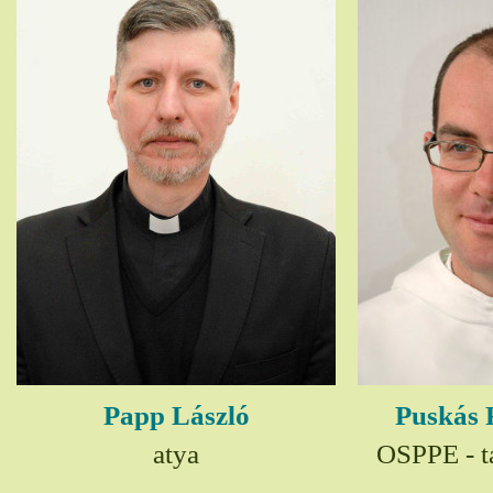
Papp László
Puskás 
atya
OSPPE - t