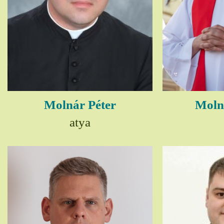
Molnár Péter
Moln
atya