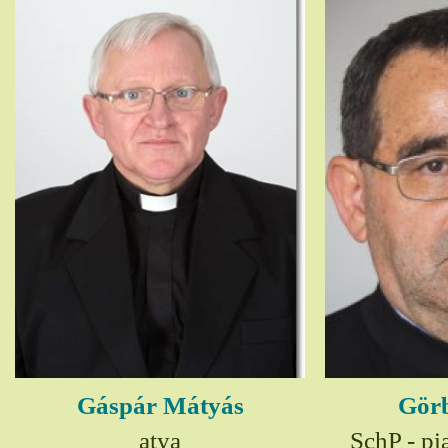
Gáspár Mátyás
Görb
atya
SchP - pia