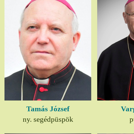
Tamás József
Var
ny. segédpüspök
p