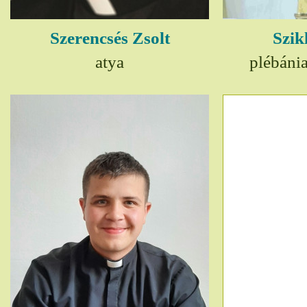
Szerencsés Zsolt
Szik
atya
plébáni