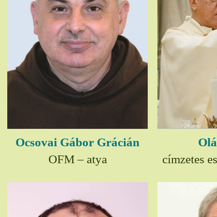
Ocsovai Gábor Grácián
Olá
OFM – atya
címzetes e