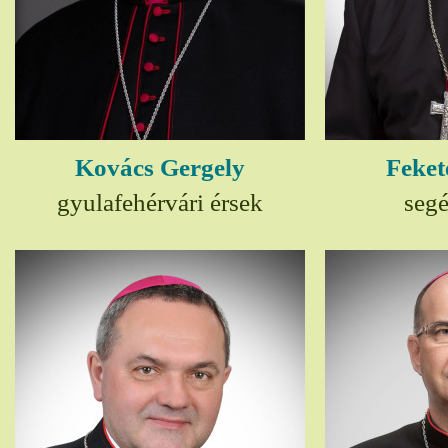
Kovács Gergely
Feket
gyulafehérvári érsek
seg