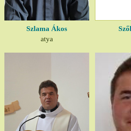
Szlama Ákos
Sző
atya