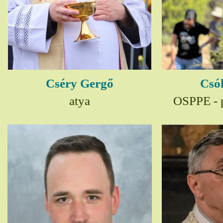
Cséry Gergő
Csó
atya
OSPPE - p