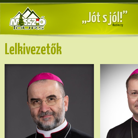
Lelkivezetők