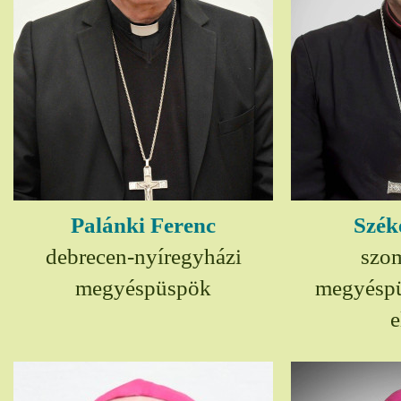
Palánki Ferenc
Szék
debrecen-nyíregyházi
szom
megyéspüspök
megyésp
e