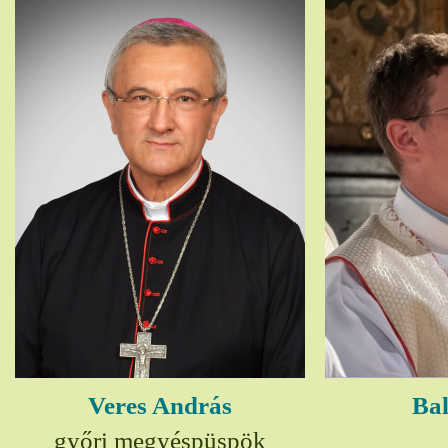
Veres András
Bal
győri megyéspüspök