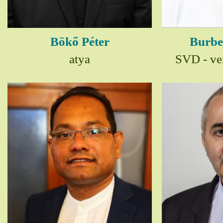
Bökő Péter
Burbe
atya
SVD - ver