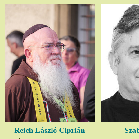
Reich László Ciprián
Szab