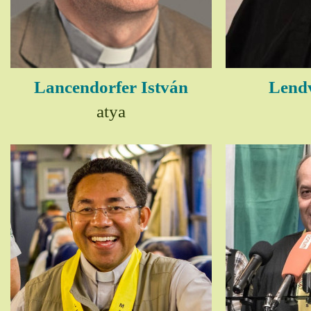
Lancendorfer István
Lendv
atya