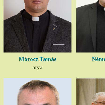
Mórocz Tamás
Néme
atya