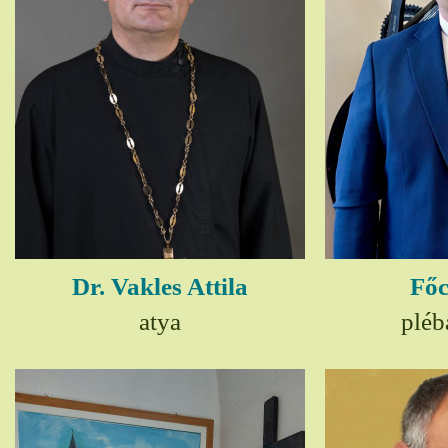
Dr. Vakles Attila
Főc
atya
pléb