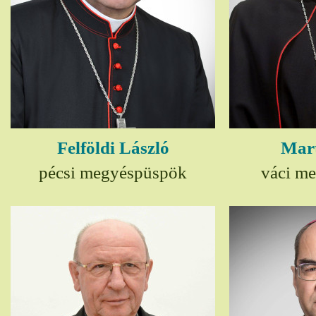
Felföldi László
Mart
pécsi megyéspüspök
váci m