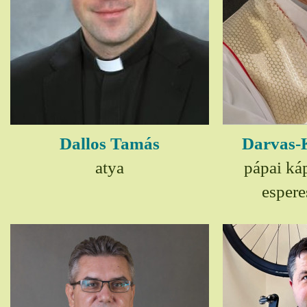
Dallos Tamás
Darvas-
atya
pápai ká
espere