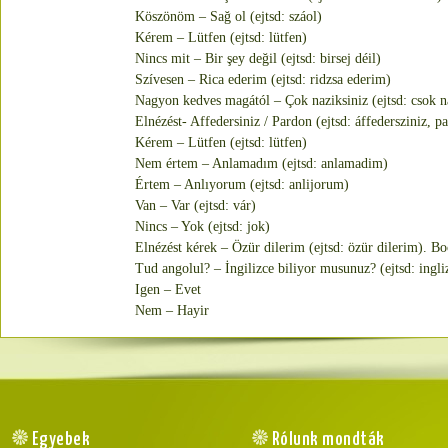
Köszönöm – Sağ ol (ejtsd: száol)
Kérem – Lütfen (ejtsd: lütfen)
Nincs mit – Bir şey değil (ejtsd: birsej déil)
Szívesen – Rica ederim (ejtsd: ridzsa ederim)
Nagyon kedves magától – Çok naziksiniz (ejtsd: csok n
Elnézést- Affedersiniz / Pardon (ejtsd: áffedersziniz, p
Kérem – Lütfen (ejtsd: lütfen)
Nem értem – Anlamadım (ejtsd: anlamadim)
Értem – Anlıyorum (ejtsd: anlijorum)
Van – Var (ejtsd: vár)
Nincs – Yok (ejtsd: jok)
Elnézést kérek – Özür dilerim (ejtsd: özür dilerim). Bo
Tud angolul? – İngilizce biliyor musunuz? (ejtsd: ingli
Igen – Evet
Nem – Hayir
Egyebek
Rólunk mondták