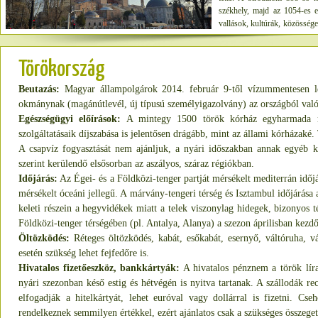
székhely, majd az 1054-es 
vallások, kultúrák, közösségek
legfontosabb emlékei: Nagy 
palota, a Szulejmán-mecset
Pantokrator monostor és a vá
Törökország
Beutazás:
Magyar állampolgárok 2014. február 9-től vízummentesen lép
okmánynak (magánútlevél, új típusú személyigazolvány) az országból való t
Egészségügyi előírások:
A mintegy 1500 török kórház egyharmada ma
szolgáltatásaik díjszabása is jelentősen drágább, mint az állami kórházaké
A csapvíz fogyasztását nem ajánljuk, a nyári időszakban annak egyéb k
szerint kerülendő elsősorban az aszályos, száraz régiókban.
Időjárás:
Az Égei- és a Földközi-tenger partját mérsékelt mediterrán időjár
mérsékelt óceáni jellegű. A márvány-tengeri térség és Isztambul időjárása 
keleti részein a hegyvidékek miatt a telek viszonylag hidegek, bizonyos 
Földközi-tenger térségében (pl. Antalya, Alanya) a szezon áprilisban kezdő
Öltözködés:
Réteges öltözködés, kabát, esőkabát, esernyő, váltóruha, v
esetén szükség lehet fejfedőre is.
Hivatalos fizetőeszköz, bankkártyák:
A hivatalos pénznem a török lír
nyári szezonban késő estig és hétvégén is nyitva tartanak. A szállodák rec
elfogadják a hitelkártyát, lehet euróval vagy dollárral is fizetni. C
rendelkeznek semmilyen értékkel, ezért ajánlatos csak a szükséges összeget 