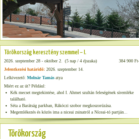
Törökország keresztény szemmel – I.
2026. szeptember 28 - október 2. (5 nap / 4 éjszaka)
384 900 Ft-
Jelentkezési határidő:
2026. szeptember 14.
Lelkivezető:
Molnár Tamás
atya
Miért ez az út? Például:
Kék mecset megtekintése, ahol I. Ahmet szultán feleségének síremléke
található.
Séta a Barátság parkban, Rákóczi szobor megkoszorúzása.
Megemlékezés és közös ima a niceai zsinatról a Níceai-tó partján...
Törökország