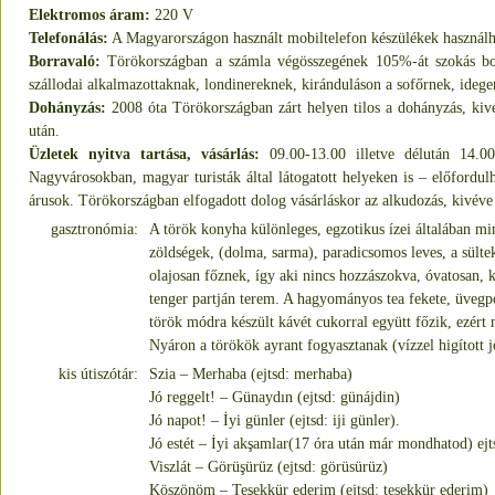
Elektromos áram:
220 V
Telefonálás:
A Magyarországon használt mobiltelefon készülékek használha
Borravaló:
Törökországban a számla végösszegének 105%-át szokás borr
szállodai alkalmazottaknak, londinereknek, kiránduláson a sofőrnek, ideg
Dohányzás:
2008 óta Törökországban zárt helyen tilos a dohányzás, kivé
után.
Üzletek nyitva tartása, vásárlás:
09.00-13.00 illetve délután 14.00
Nagyvárosokban, magyar turisták által látogatott helyeken is – előfordu
árusok. Törökországban elfogadott dolog vásárláskor az alkudozás, kivéve ot
gasztronómia:
A török konyha különleges, egzotikus ízei általában min
zöldségek, (dolma, sarma), paradicsomos leves, a sülte
olajosan főznek, így aki nincs hozzászokva, óvatosan, k
tenger partján terem. A hagyományos tea fekete, üvegpoh
török módra készült kávét cukorral együtt főzik, ezér
Nyáron a törökök ayrant fogyasztanak (vízzel higított j
kis útiszótár:
Szia – Merhaba (ejtsd: merhaba)
Jó reggelt! – Günaydın (ejtsd: günájdin)
Jó napot! – İyi günler (ejtsd: iji günler).
Jó estét – İyi akşamlar(17 óra után már mondhatod) ejts
Viszlát – Görüşürüz (ejtsd: görüsürüz)
Köszönöm – Teşekkür ederim (ejtsd: tesekkür ederim)