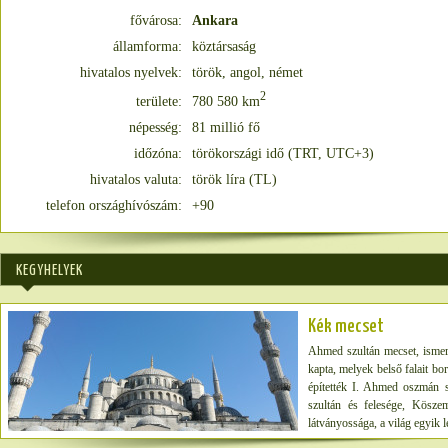
fővárosa:
Ankara
államforma:
köztársaság
hivatalos nyelvek:
török, angol, német
2
területe:
780 580 km
népesség:
81 millió fő
időzóna:
törökországi idő (TRT, UTC+3)
hivatalos valuta:
török líra (TL)
telefon országhívószám:
+90
KEGYHELYEK
Kék mecset
Ahmed szultán mecset, ismer
kapta, melyek belső falait b
építették I. Ahmed oszmán sz
szultán és felesége, Kösze
látványossága, a világ egyik 