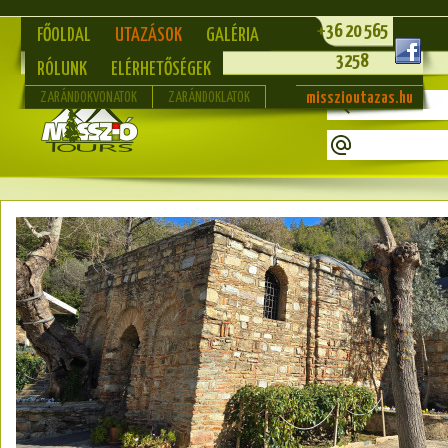
+36 20 565
FŐOLDAL
UTAZÁSOK
GALÉRIA
3258
RÓLUNK
ELÉRHETŐSÉGEK
misszioutazas.hu
ZARÁNDOKVONATOK
ZARÁNDOKLATOK