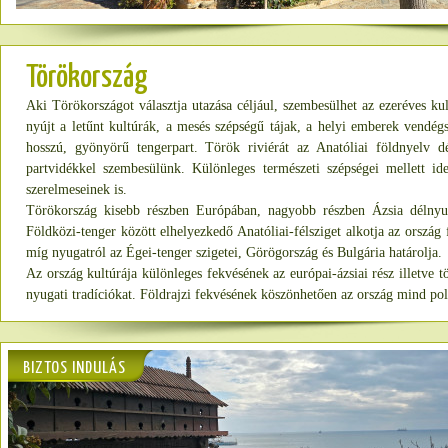
Törökország
Aki Törökországot választja utazása céljául, szembesülhet az ezeréves k
nyújt a letűnt kultúrák, a mesés szépségű tájak, a helyi emberek vendégs
hosszú, gyönyörű tengerpart. Török riviérát az Anatóliai földnyelv dé
partvidékkel szembesülünk. Különleges természeti szépségei mellett ide
szerelmeseinek is.
Törökország kisebb részben Európában, nagyobb részben Ázsia délnyuga
Földközi-tenger között elhelyezkedő Anatóliai-félsziget alkotja az ország 
míg nyugatról az Égei-tenger szigetei, Görögország és Bulgária határolja.
Az ország kultúrája különleges fekvésének az európai-ázsiai rész illetve t
nyugati tradíciókat. Földrajzi fekvésének köszönhetően az ország mind poli
BIZTOS INDULÁS