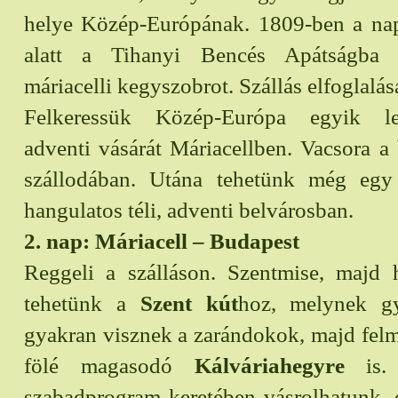
helye Közép-Európának. 1809-ben a na
alatt a Tihanyi Bencés Apátságba 
máriacelli kegyszobrot. Szállás elfoglalás
Felkeressük Közép-Európa egyik le
adventi vásárát Máriacellben. Vacsora a b
szállodában. Utána tehetünk még egy 
hangulatos téli, adventi belvárosban.
2. nap: Máriacell – Budapest
Reggeli a szálláson. Szentmise, majd h
tehetünk a
Szent kút
hoz, melynek gy
gyakran visznek a zarándokok, majd fel
fölé magasodó
Kálváriahegyre
is. 
szabadprogram keretében vásrolhatunk, 