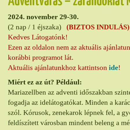
Adventvárás – zarándoklat M
2024. november 29-30.
(2 nap / 1 éjszaka)
(BIZTOS INDULÁS)
Kedves Látogatónk!
Ezen az oldalon nem az aktuális ajánlatu
korábbi programot lát.
Aktuális ajánlatunkhoz kattintson
ide
!
Miért ez az út? Például:
Mariazellben az adventi időszakban szin
fogadja az idelátogatókat. Minden a kará
szól. Kórusok, zenekarok lépnek fel, a g
feldíszített városban mindent beleng a mé