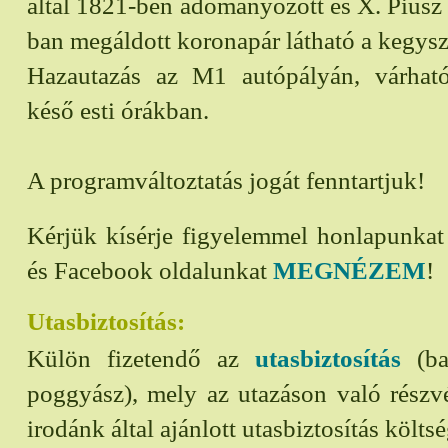
által 1821-ben adományozott és X. Piusz 
ban megáldott koronapár látható a kegys
Hazautazás az M1 autópályán, várhat
késő esti órákban.
A programváltoztatás jogát fenntartjuk!
Kérjük kísérje figyelemmel honlapunka
és Facebook oldalunkat
MEGNÉZEM
!
Utasbiztosítás:
Külön fizetendő az
utasbiztosítás
(bal
poggyász), mely az utazáson való részvét
irodánk által ajánlott utasbiztosítás költs