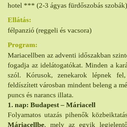
hotel *** (2-3 ágyas fürdőszobás szobák
Ellátás:
félpanzió (reggeli és vacsora)
Program:
Mariacellben az adventi időszakban szin
fogadja az idelátogatókat. Minden a kar
szól. Kórusok, zenekarok lépnek fel
feldíszített városban mindent beleng a mé
puncs és narancs illata.
1. nap: Budapest – Máriacell
Folyamatos utazás pihenők közbeiktatás
Máriacellbe
, mely az egyik legjelent