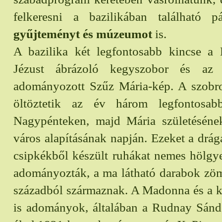
felkeresni a bazilikában található 
gyűjteményt és múzeumot
is.
A bazilika két legfontosabb kincse a 
Jézust ábrázoló kegyszobor és az 
adományozott Szűz Mária-kép. A szobro
öltöztetik az év három legfontosab
Nagypénteken, majd Mária születésén
város alapításának napján. Ezeket a drá
csipkékből készült ruhákat nemes hölgye
adományozták, a ma látható darabok z
századból származnak. A Madonna és a k
is adományok, általában a Rudnay Sánd