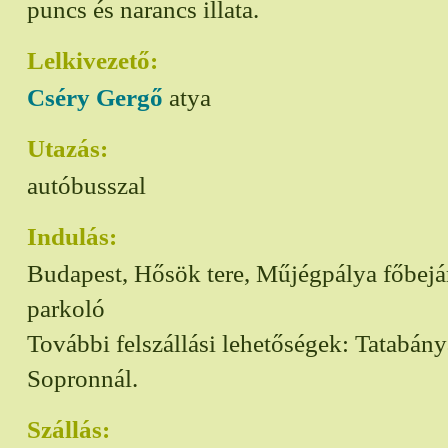
puncs és narancs illata.
Lelkivezető:
Cséry Gergő
atya
Utazás:
autóbusszal
Indulás:
Budapest, Hősök tere, Műjégpálya főbejára
parkoló
További felszállási lehetőségek: Tatabány
Sopronnál.
Szállás: