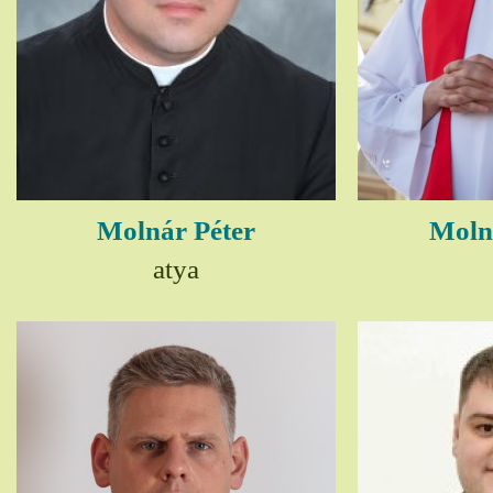
Molnár Péter
Moln
atya