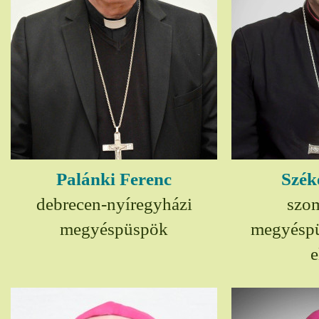
Palánki Ferenc
Szék
debrecen-nyíregyházi
szom
megyéspüspök
megyésp
e