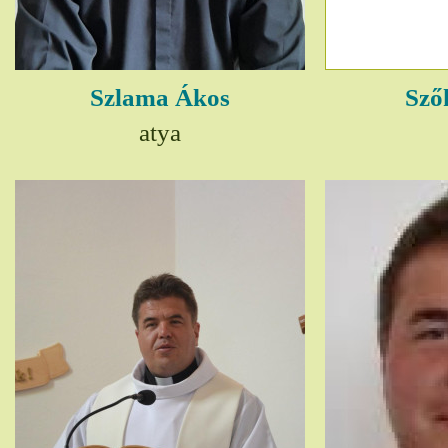
Szlama Ákos
Sző
atya