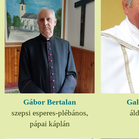
Gábor Bertalan
Gal
szepsi esperes-plébános,
ál
pápai káplán