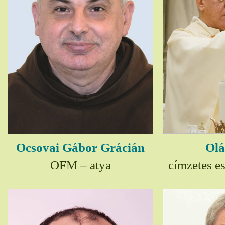
Ocsovai Gábor Grácián
Olá
OFM – atya
címzetes e