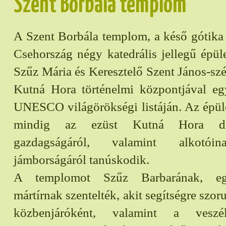
Szent Borbála templom
A Szent Borbála templom, a késő gótika
Csehország négy katedrális jellegű épül
Szűz Mária és Keresztelő Szent János-sz
Kutná Hora történelmi központjával egy
UNESCO világörökségi listáján. Az épül
mindig az ezüst Kutná Hora dic
gazdagságáról, valamint alkotói
jámborságáról tanúskodik.
A templomot Szűz Barbarának, eg
mártírnak szentelték, akit segítségre szoru
közbenjáróként, valamint a veszé