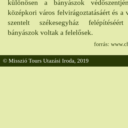
különösen a bányászok védőszentjé
középkori város felvirágoztatásáért és a
szentelt székesegyház felépítéséé
bányászok voltak a felelősek.
forrás: www.c
© Misszió Tours Utazási Iroda, 2019