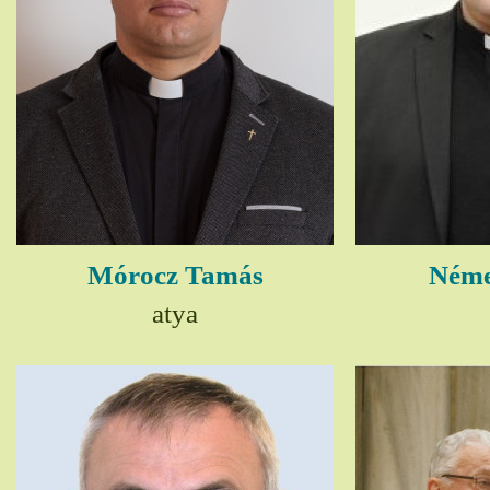
Mórocz Tamás
Néme
atya