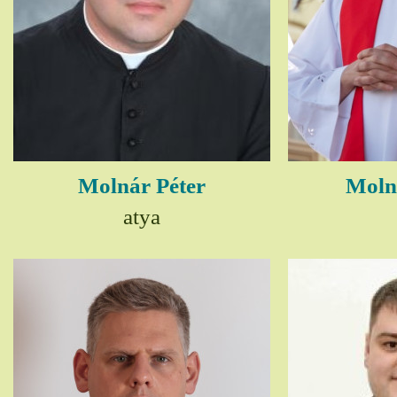
Molnár Péter
Moln
atya