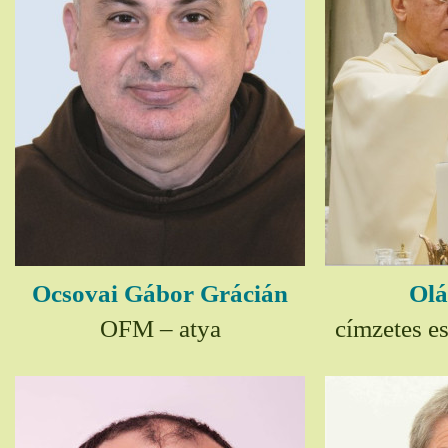
Ocsovai Gábor Grácián
Olá
OFM – atya
címzetes e