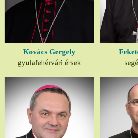
Kovács Gergely
Feket
gyulafehérvári érsek
seg