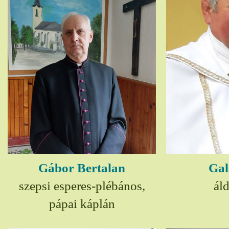
Gábor Bertalan
Gal
szepsi esperes-plébános,
ál
pápai káplán