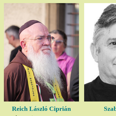
Reich László Ciprián
Szab