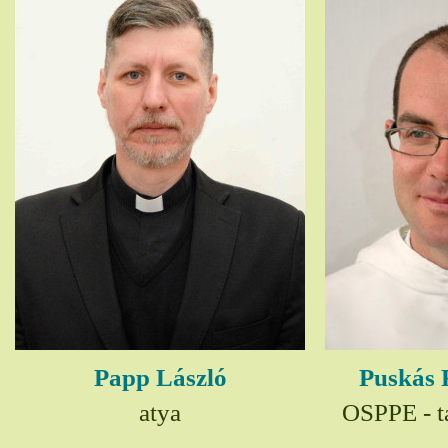
Papp László
Puskás 
atya
OSPPE - t