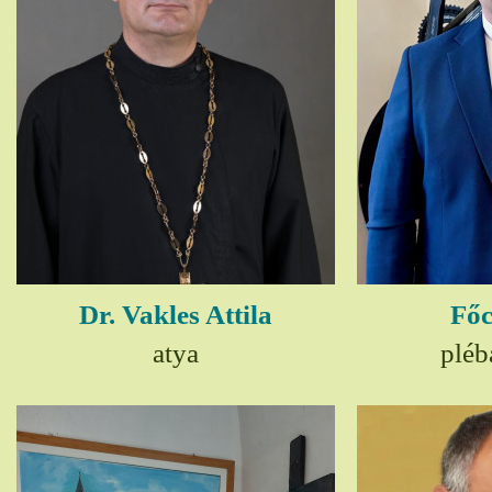
Dr. Vakles Attila
Főc
atya
pléb