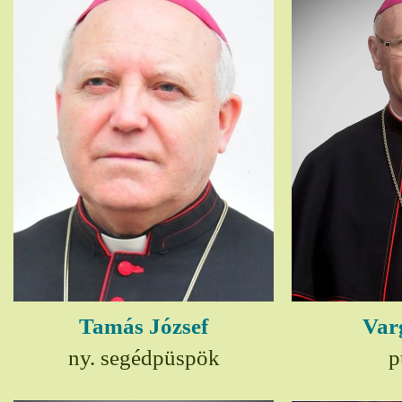
Tamás József
Var
ny. segédpüspök
p