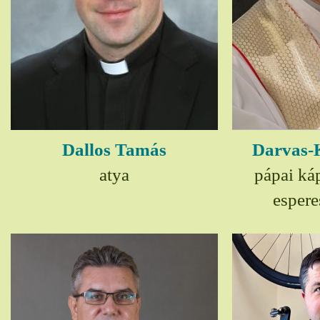
Dallos Tamás
Darvas-
atya
pápai ká
espere