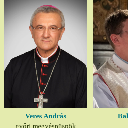
Veres András
Bal
győri megyéspüspök