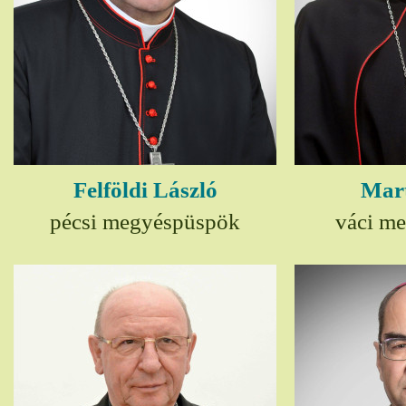
Felföldi László
Mart
pécsi megyéspüspök
váci m