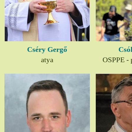
Cséry Gergő
Csó
atya
OSPPE - p