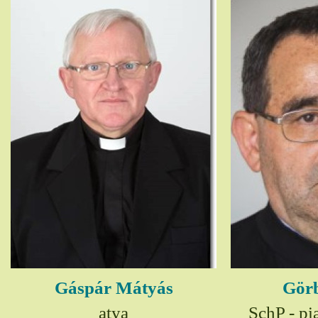
Gáspár Mátyás
Görb
atya
SchP - pia