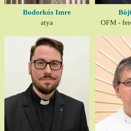
Bodorkós Imre
Böj
atya
OFM - fer