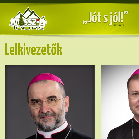
Lelkivezetők