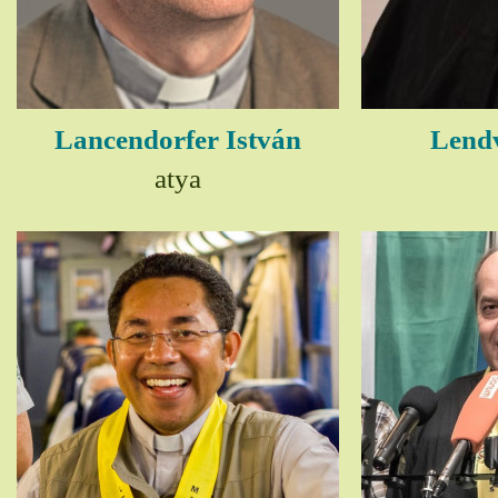
Lancendorfer István
Lendv
atya