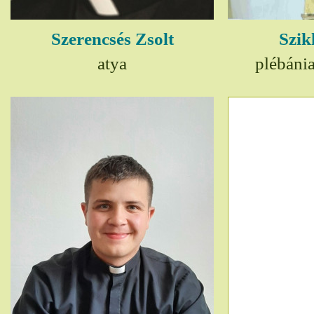
Szerencsés Zsolt
Szik
atya
plébáni