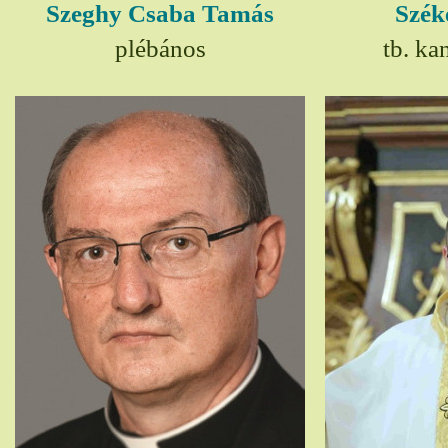
Szeghy Csaba Tamás
Szék
plébános
tb. ka