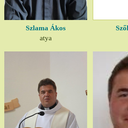
Szlama Ákos
Sző
atya