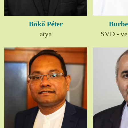
Bökő Péter
Burbe
atya
SVD - ver