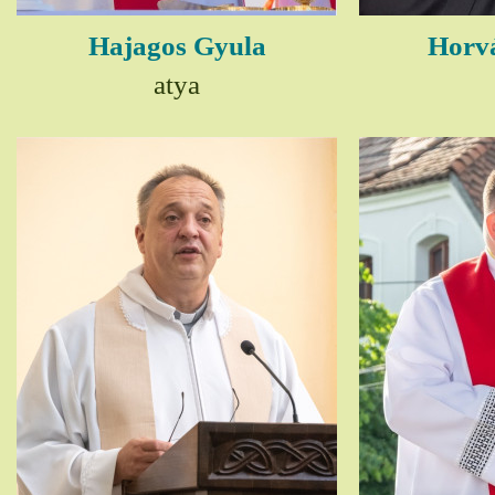
Hajagos Gyula
Horv
atya