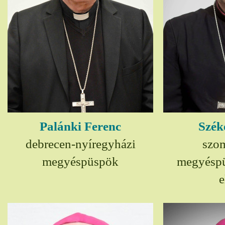
Palánki Ferenc
Szék
debrecen-nyíregyházi
szom
megyéspüspök
megyésp
e