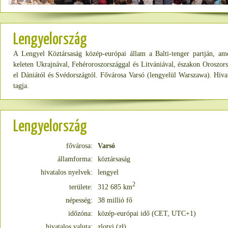
Lengyelország
A Lengyel Köztársaság közép-európai állam a Balti-tenger partján, am
keleten Ukrajnával, Fehéroroszországgal és Litvániával, északon Oroszorsz
el Dániától és Svédországtól. Fővárosa Varsó (lengyelül Warszawa). Hiv
tagja.
Lengyelország
fővárosa:
Varsó
államforma:
köztársaság
hivatalos nyelvek:
lengyel
2
területe:
312 685 km
népesség:
38 millió fő
időzóna:
közép-európai idő (CET, UTC+1)
hivatalos valuta:
zlotyi (zł)