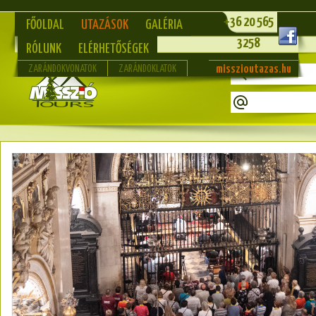
+36 20 565
FŐOLDAL
UTAZÁSOK
GALÉRIA
3258
RÓLUNK
ELÉRHETŐSÉGEK
misszioutazas.hu
ZARÁNDOKVONATOK
ZARÁNDOKLATOK