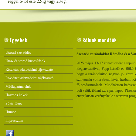
reggel 6-tól este 22-ig vagy 23-ig.
Egyebek
Rólunk mondták
Utazási szerződés
Szentévi zarándoklat Rómába és a Va
Utas- és stornó biztosítások
2025 május 13-17 között történt a repül
idegenvezetővel, Papp László és Bökő Pé
Részletes adatvédelmi tájékoztató
hogy a zarándokúton nagyon jól éreztük
Rövidített adatvédelmi tájékoztató
színvonalú volt a Szent István házban. K
fő profizmusának. Mindhárman kedvesen
Médiapartnereink
volt velük tölteni ezt a pár napot. Piros
Hasznos linkek
energikusan vezényelte le a tervezett prog
Sütés-főzés
Humor
Impresszum