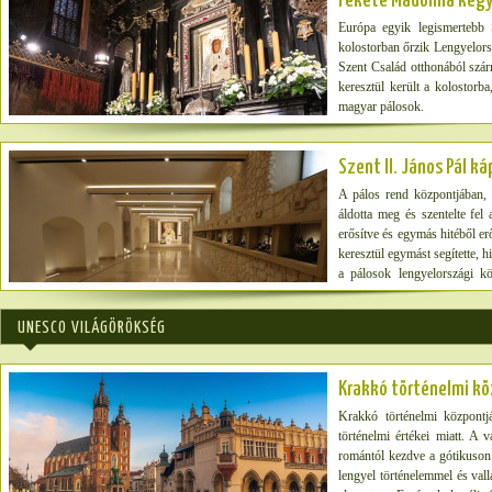
Fekete Madonna keg
Európa egyik legismertebb 
kolostorban őrzik Lengyelors
Szent Család otthonából szár
keresztül került a kolostor
magyar pálosok.
Szent II. János Pál k
A pálos rend központjában,
áldotta meg és szentelte fel
erősítve és egymás hitéből e
keresztül egymást segítette, h
a pálosok lengyelországi k
kegyhelyen Arnold Chrapkowsk
János Pál tiszteletére létesít
UNESCO VILÁGÖRÖKSÉG
valamint a tizennégy állo
Magyarországról. A keresztú
Krakkó történelmi kö
Krakkó történelmi központjá
történelmi értékei miatt. A 
romántól kezdve a gótikuson 
lengyel történelemmel és val