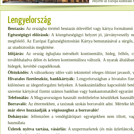
elnyerte az Európa kulturális 
Lengyelország
Beutazás:
Az országba történő beutazás útlevéllel vagy kártya formátumú 
Egészségügyi előírások:
A közegészségügyi helyzet jó, járványveszély ne
megfelelő. Az Európai Egészségbiztosítási Kártya bemutatásával a sürgős, il
az utasbiztosítás megkötése.
Időjárás:
Az ország éghajlata mérsékelt kontinentális, hideg, felhős, 
továbbhaladva délen és keleten kontinentálisra változik. A nyarak általába
hidegek, kevésbé csapadékosak.
Öltözködés:
A változékony időre való tekintettel réteges öltözet javasolt, 
Hivatalos fizetőeszköz, bankkártyák:
Lengyelországban a hivatalos fize
különösen az idegenforgalmi helyeken. A bankszámládhoz kapcsolódó betéti
szeretne kártyával fizetni számos bankban vagy bankautomatából egyaránt 
Telefonálás:
A Magyarországon használt mobiltelefon készülékek használha
Borravaló:
Az éttermekben, a taxisnak szokás borravalót adni. Mértéke 
már eleve hozzáadják a végösszeghez a borravalót
!
Dohányzás:
Jellemzően a vendéglátóipari egységekben nem tiltott, vagy
használata.
Üzletek nyitva tartása, vásárlás:
A szupermarketek (és más üzletláncok,