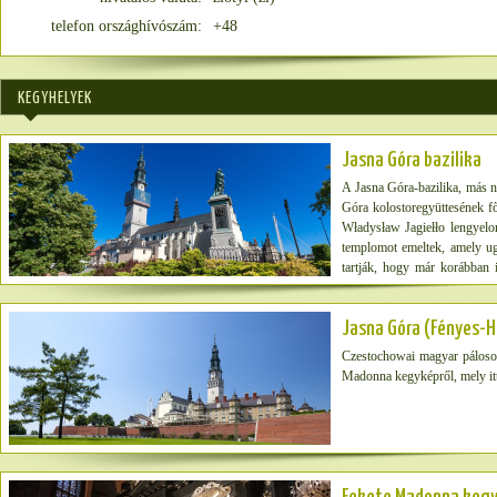
telefon országhívószám:
+48
KEGYHELYEK
Jasna Góra bazilika
A Jasna Góra-bazilika, más n
Góra kolostoregyüttesének fő
Władysław Jagiełło lengyelor
templomot emeltek, amely u
tartják, hogy már korábban i
tűzvészben keletkezett károk
valamint a szentélyt. A hajób
Jasna Góra (Fényes-H
észak felől a bazilika szom
Góra-bazilikát a Mária-kult
Czestochowai magyar pálosok 
zarándokhelyeként.
Madonna kegyképről, mely itt 