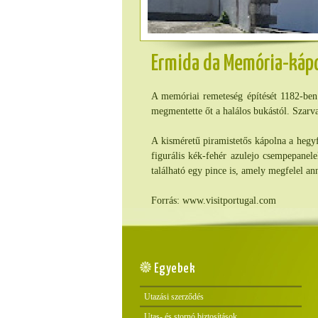
Ermida da Memória-káp
A memóriai remeteség építését 1182-ben
megmentette őt a halálos bukástól. Szarva
A kisméretű piramistetős kápolna a hegyf
figurális kék-fehér azulejo csempepanel
található egy pince is, amely megfelel an
Forrás: www.visitportugal.com
Egyebek
Utazási szerződés
Utas- és stornó biztosítások