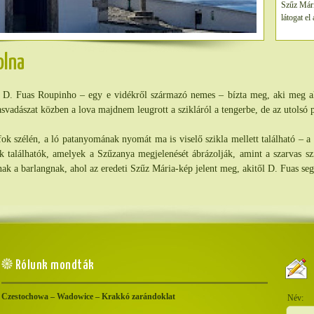
Szűz Mári
látogat el
olna
 D. Fuas Roupinho – egy e vidékről származó nemes – bízta meg, aki meg a
svadászat közben a lova majdnem leugrott a szikláról a tengerbe, de az utolsó p
ok szélén, a ló patanyomának nyomát ma is viselő szikla mellett található – a
ek találhatók, amelyek a Szűzanya megjelenését ábrázolják, amint a szarvas sz
nak a barlangnak, ahol az eredeti Szűz Mária-kép jelent meg, akitől D. Fuas segí
Rólunk mondták
Czestochowa – Wadowice – Krakkó zarándoklat