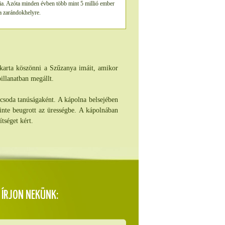
a. Azóta minden évben több mint 5 millió ember
 a zarándokhelyre.
karta köszönni a Szűzanya imáit, amikor
illanatban megállt.
 csoda tanúságaként. A kápolna belsejében
inte beugrott az ürességbe. A kápolnában
tséget kért.