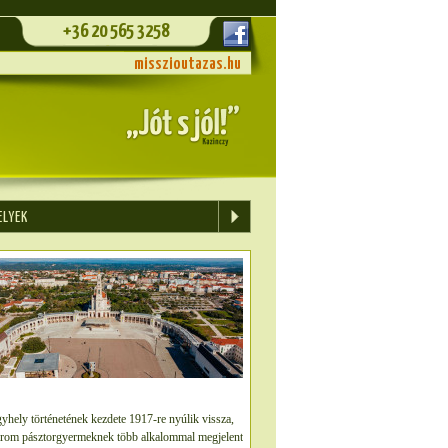
+36 20 565 3258
misszioutazas.hu
ELYEK
mplom
yhely történetének kezdete 1917-re nyúlik vissza,
rom pásztorgyermeknek több alkalommal megjelent