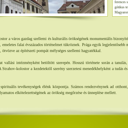
ferences 
gótikus t
Magyarors
közben IV
Sarlós Bo
látogatást
adományai
engedélyez
tor a város gazdag szellemi és kulturális örökségének monumentális bizonyíté
székelység
ja, emeletes falai évszázados történelmet tükröznek. Prága egyik legjelentősebb 
„napba ölt
a, ötvözve az építészeti pompát mélységes szellemi hagyatékkal.
székely né
Csíksomly
at vallási intézményként betöltött szerepén. Hosszú története során a tanulás,
mert a búc
A Strahov-kolostor a kezdetektől szerény szerzetesi menedékhelyként a tudás és 
Ha a bűne
keresztén
állapotáb
járulnak é
s spirituális tevékenységek élénk központja. Számos rendezvénynek ad otthont,
visszamara
olyamatos elkötelezettségének az örökség megőrzése és ünneplése mellett.
elnyerésé
és alkalm
kegyszobo
rózsafüzé
mind a zar
Csíksomly
Innentől k