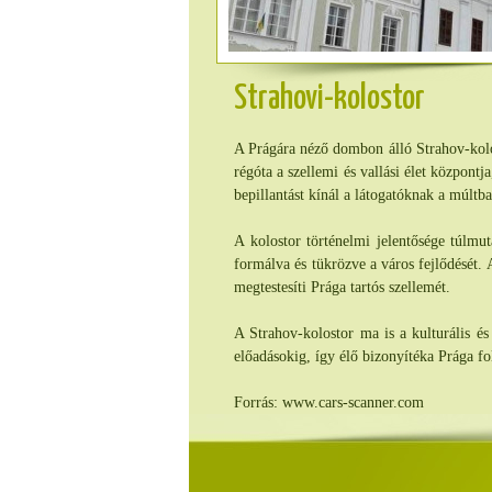
Strahovi-kolostor
A Prágára néző dombon álló Strahov-kolos
régóta a szellemi és vallási élet központ
bepillantást kínál a látogatóknak a múltb
A kolostor történelmi jelentősége túlmut
formálva és tükrözve a város fejlődését. 
megtestesíti Prága tartós szellemét.
A Strahov-kolostor ma is a kulturális é
előadásokig, így élő bizonyítéka Prága f
Forrás: www.cars-scanner.com