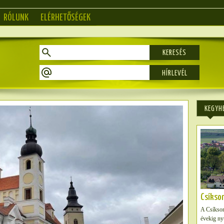
RÓLUNK
ELÉRHETŐSÉGEK
KERESÉS
KEGYH
Csíkso
A Csíksom
évekig ny