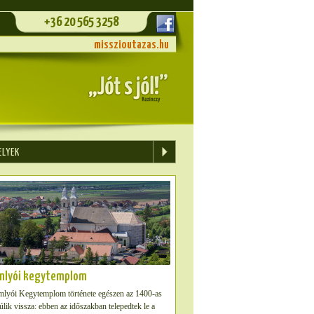
+36 20 565 3258
misszioutazas.hu
ELYEK
mlyói kegytemplom
lyói Kegytemplom története egészen az 1400-as
úlik vissza: ebben az időszakban telepedtek le a