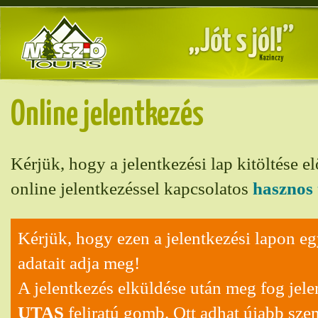
Online jelentkezés
Kérjük, hogy a jelentkezési lap kitöltése el
online jelentkezéssel kapcsolatos
hasznos 
Kérjük, hogy ezen a jelentkezési lapon eg
adatait adja meg!
A jelentkezés elküldése után meg fog jel
UTAS
feliratú gomb. Ott adhat újabb sze