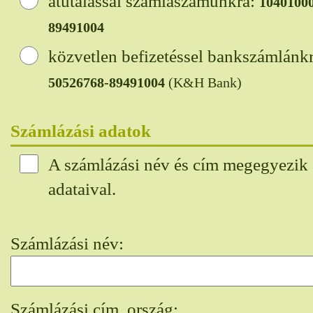
átutalással számlaszámunkra:
1040100
89491004
közvetlen befizetéssel bankszámlánk
50526768-89491004
(K&H Bank)
Számlázási adatok
A számlázási név és cím megegyezik
adataival.
Számlázási név:
Számlázási cím, ország: