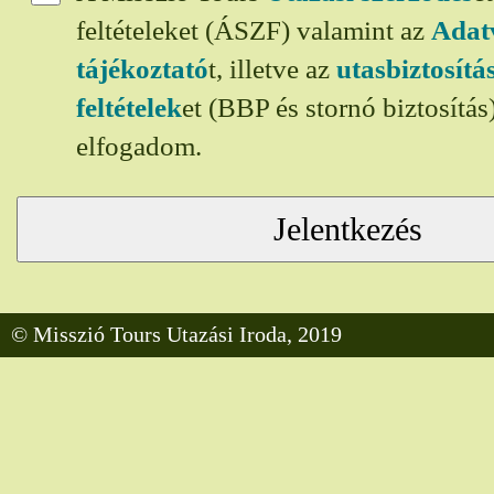
feltételeket (ÁSZF) valamint az
Adat
tájékoztató
t, illetve az
utasbiztosít
feltételek
et (BBP és stornó biztosítá
elfogadom.
© Misszió Tours Utazási Iroda, 2019