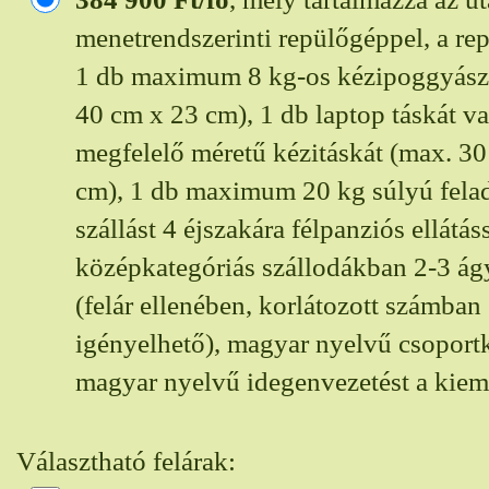
menetrendszerinti repülőgéppel, a repü
1 db maximum 8 kg-os kézipoggyász
40 cm x 23 cm), 1 db laptop táskát v
megfelelő méretű kézitáskát (max. 3
cm), 1 db maximum 20 kg súlyú fela
szállást 4 éjszakára félpanziós ellátáss
középkategóriás szállodákban 2-3 á
(felár ellenében, korlátozott számban
igényelhető), magyar nyelvű csoportk
magyar nyelvű idegenvezetést a kie
Választható felárak: