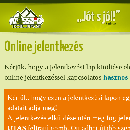
Online jelentkezés
Kérjük, hogy a jelentkezési lap kitöltése el
online jelentkezéssel kapcsolatos
hasznos 
Kérjük, hogy ezen a jelentkezési lapon eg
adatait adja meg!
A jelentkezés elküldése után meg fog jel
UTAS
feliratú gomb. Ott adhat újabb sze