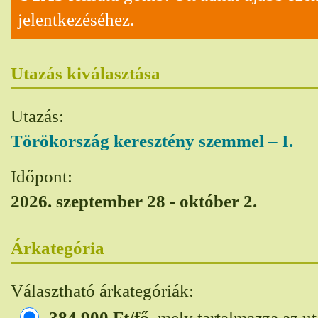
jelentkezéséhez.
Utazás kiválasztása
Utazás:
Törökország keresztény szemmel – I.
Időpont:
2026. szeptember 28 - október 2.
Árkategória
Választható árkategóriák:
384 900
Ft/fő
, mely tartalmazza az ut