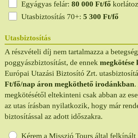
Egyágyas felár:
80 000
Ft/fő
korláto
Utasbiztosítás 70+:
5 300
Ft/fő
Utasbiztosítás
A részvételi díj nem tartalmazza a betegség
poggyászbiztosítást, de ennek
megkötése 
Európai Utazási Biztosító Zrt. utasbiztosít
Ft/fő/nap áron megköthető irodánkban
.
megkötésétől eltekinteni csak abban az es
az utas írásban nyilatkozik, hogy már rend
biztosítással az adott időszakra.
Kérem a Misszió Tours által felkínált