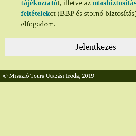
tájékoztató
t, illetve az
utasbiztosít
feltételek
et (BBP és stornó biztosítá
elfogadom.
© Misszió Tours Utazási Iroda, 2019