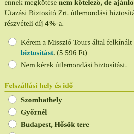
ennek megkötése
nem kötelező, de ajánlo
Utazási Biztosító Zrt. útlemondási biztosít
részvételi díj
4%
-a.
Kérem a Misszió Tours által felkínált
biztosítást
. (5 596
Ft)
Nem kérek útlemondási biztosítást.
Felszállási hely és idő
Szombathely
Győrnél
Budapest, Hősök tere