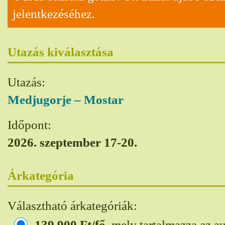
jelentkezéséhez.
Utazás kiválasztása
Utazás:
Medjugorje – Mostar
Időpont:
2026. szeptember 17-20.
Árkategória
Választható árkategóriák:
139 900
Ft/fő
, mely tartalmazza az a