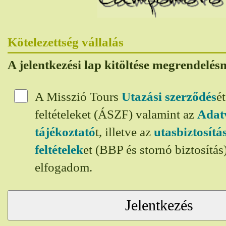
Kötelezettség vállalás
A jelentkezési lap kitöltése megrendelés
A Misszió Tours
Utazási szerződés
é
feltételeket (ÁSZF) valamint az
Adat
tájékoztató
t, illetve az
utasbiztosít
feltételek
et (BBP és stornó biztosítá
elfogadom.