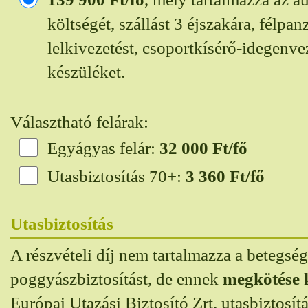
költségét, szállást 3 éjszakára, félpanz
lelkivezetést, csoportkísérő-idegenvez
készüléket.
Választható felárak:
Egyágyas felár:
32 000
Ft/fő
Utasbiztosítás 70+:
3 360
Ft/fő
Utasbiztosítás
A részvételi díj nem tartalmazza a betegség
poggyászbiztosítást, de ennek
megkötése 
Európai Utazási Biztosító Zrt. utasbiztosít