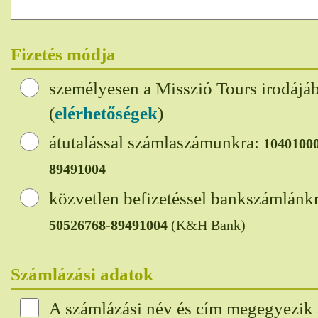
Fizetés módja
személyesen a Misszió Tours irodájá
(
elérhetőségek
)
átutalással számlaszámunkra:
1040100
89491004
közvetlen befizetéssel bankszámlánk
50526768-89491004
(K&H Bank)
Számlázási adatok
A számlázási név és cím megegyezik