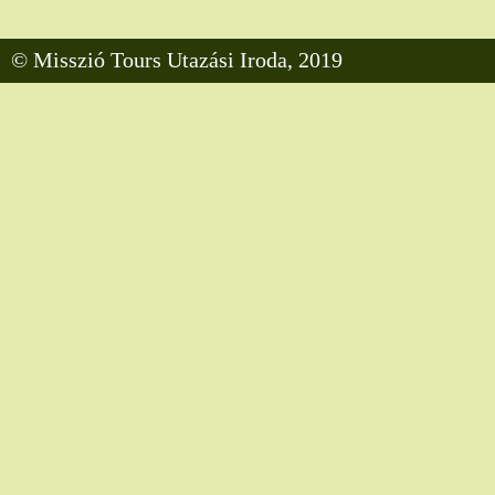
© Misszió Tours Utazási Iroda, 2019