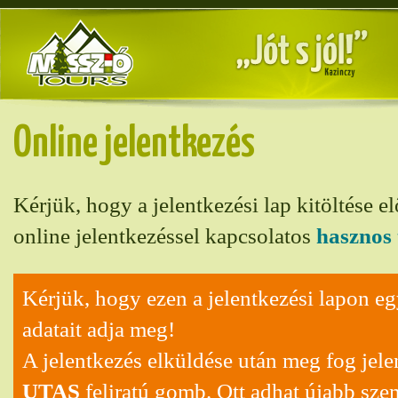
Online jelentkezés
Kérjük, hogy a jelentkezési lap kitöltése el
online jelentkezéssel kapcsolatos
hasznos 
Kérjük, hogy ezen a jelentkezési lapon eg
adatait adja meg!
A jelentkezés elküldése után meg fog jel
UTAS
feliratú gomb. Ott adhat újabb sze