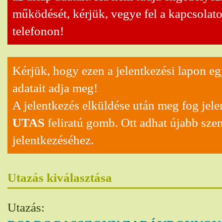
működését, kérjük, vegye fel a kapcsolat
telefonon!
Kérjük, hogy ezen a jelentkezési lapon eg
adatait adja meg!
A jelentkezés elküldése után meg fog jel
UTAS
feliratú gomb. Ott adhat újabb sze
jelentkezéséhez.
Utazás kiválasztása
Utazás: