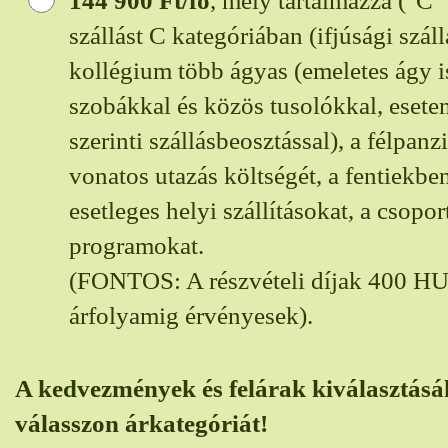
144 900
Ft/fő
, mely tartalmazza ("C"
szállást C kategóriában (ifjúsági szál
kollégium több ágyas (emeletes ágy is
szobákkal és közös tusolókkal, eset
szerinti szállásbeosztással), a félpanzi
vonatos utazás költségét, a fentiekben
esetleges helyi szállításokat, a csoport
programokat.
(FONTOS: A részvételi díjak 400 
árfolyamig érvényesek).
A kedvezmények és felárak kiválasztásá
válasszon árkategóriát!