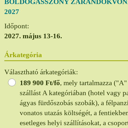
BOLDOGASSZONY ZARÁNDOKVONAT 
2027
Időpont:
2027. május 13-16.
Árkategória
Választható árkategóriák:
189 900
Ft/fő
, mely tartalmazza ("A"
szállást A kategóriában (hotel vagy p
ágyas fürdőszobás szobák), a félpanzió
vonatos utazás költségét, a fentiekben
esetleges helyi szállításokat, a csopor