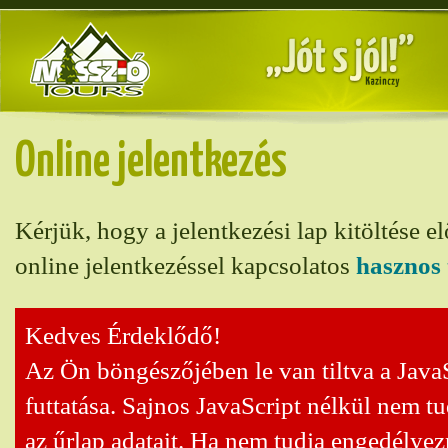
Online jelentkezés
Kérjük, hogy a jelentkezési lap kitöltése el
online jelentkezéssel kapcsolatos
hasznos 
Kedves Érdeklődő!
Az Ön böngészőjében le van tiltva a Java
futtatása. Sajnos JavaScript nélkül nem t
az űrlap adatait. Ha nem tudja engedélyez