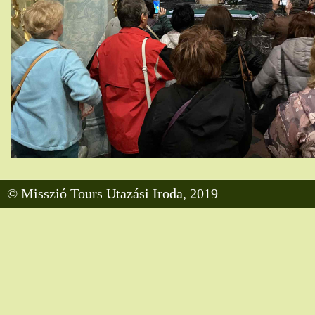
© Misszió Tours Utazási Iroda, 2019