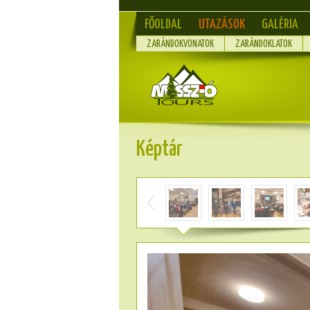
FŐOLDAL
UTAZÁSOK
GALÉRIA
ZARÁNDOKVONATOK
ZARÁNDOKLATOK
Képtár