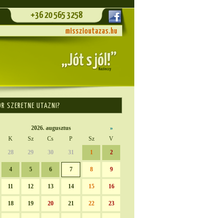
+36 20 565 3258
misszioutazas.hu
OR SZERETNE UTAZNI?
2026. augusztus
»
K
Sz
Cs
P
Sz
V
28
29
30
31
1
2
4
5
6
7
8
9
11
12
13
14
15
16
18
19
20
21
22
23