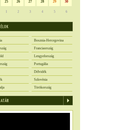
25
26
27
28
29
30
1
2
3
4
5
6
CÉLOK
ia
Bosznia-Hercegovina
szág
Franciaország
öld
Lengyelország
rszág
Portugália
Délvidék
ék
Szlovénia
alja
Törökország
IATÁR