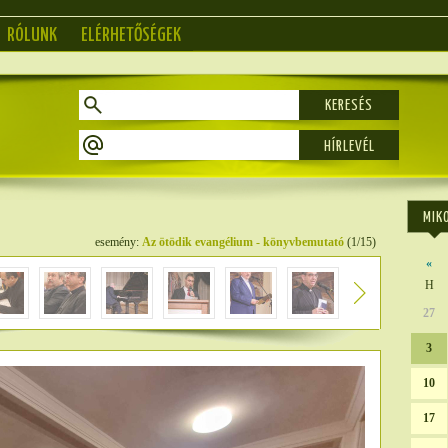
RÓLUNK
ELÉRHETŐSÉGEK
KERESÉS
MIK
esemény:
Az ötödik evangélium - könyvbemutató
(1/15)
«
H
27
3
10
17