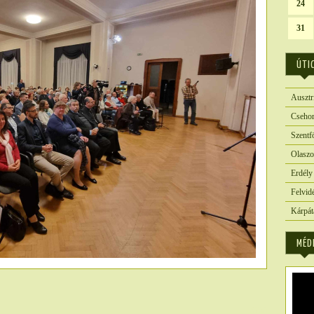
24
31
ÚTI
Ausztr
Csehor
Szentf
Olaszo
Erdély
Felvid
Kárpát
MÉD
5788