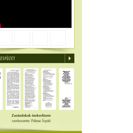
KESFÜZET
Zarándokok énekesfüzete
szerkesztette: Pálmai Árpád