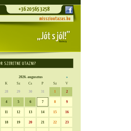
+36 20 565 3258
misszioutazas.hu
OR SZERETNE UTAZNI?
2026. augusztus
»
K
Sz
Cs
P
Sz
V
28
29
30
31
1
2
4
5
6
7
8
9
11
12
13
14
15
16
18
19
20
21
22
23