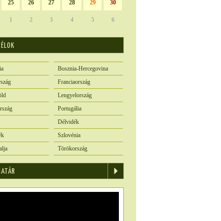
25
26
27
28
29
30
1
2
3
4
5
6
CÉLOK
ia
Bosznia-Hercegovina
szág
Franciaország
öld
Lengyelország
rszág
Portugália
Délvidék
ék
Szlovénia
alja
Törökország
IATÁR