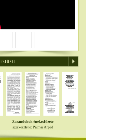
KESFÜZET
Zarándokok énekesfüzete
szerkesztette: Pálmai Árpád