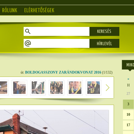
RÓLUNK
ELÉRHETŐSÉGEK
KERESÉS
MIK
út:
BOLDOGASSZONY ZARÁNDOKVONAT 2016
(1/132)
«
H
27
3
10
17