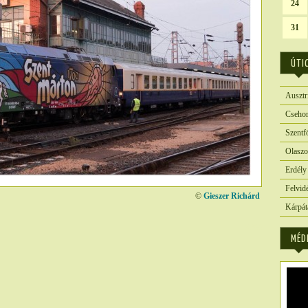
24
31
ÚTI
Ausztr
Csehor
Szentf
Olaszo
Erdély
Felvid
©
Gieszer Richárd
Kárpát
3266
MÉD