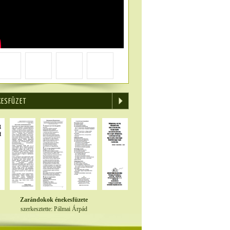
KESFÜZET
Zarándokok énekesfüzete
szerkesztette: Pálmai Árpád