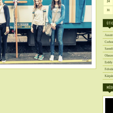
24
31
ÚTI
Ausztr
Csehor
Szentf
Olaszo
Erdély
Felvid
Kárpát
4123
MÉD