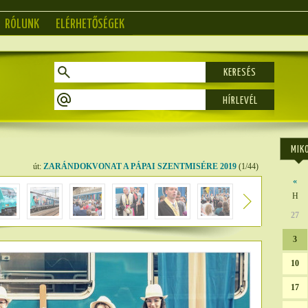
RÓLUNK
ELÉRHETŐSÉGEK
KERESÉS
MIK
út:
ZARÁNDOKVONAT A PÁPAI SZENTMISÉRE 2019
(1/44)
«
H
27
3
10
17