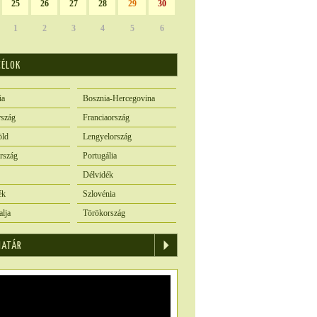
25
26
27
28
29
30
1
2
3
4
5
6
CÉLOK
ia
Bosznia-Hercegovina
szág
Franciaország
öld
Lengyelország
rszág
Portugália
Délvidék
ék
Szlovénia
alja
Törökország
IATÁR