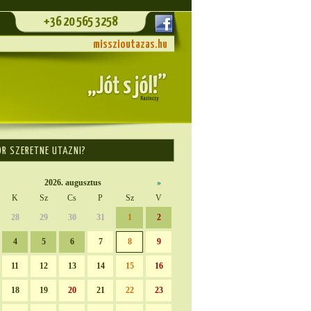
+36 20 565 3258
misszioutazas.hu
OR SZERETNE UTAZNI?
2026. augusztus
»
K
Sz
Cs
P
Sz
V
28
29
30
31
1
2
4
5
6
7
8
9
11
12
13
14
15
16
18
19
20
21
22
23