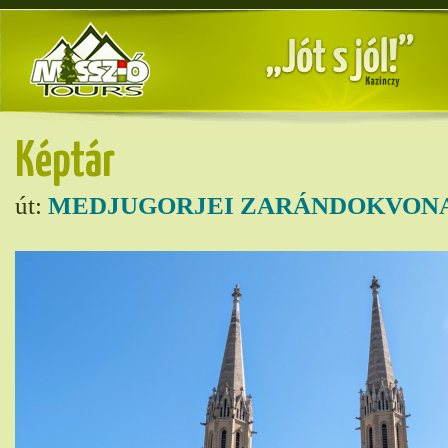
Képtár
út:
MEDJUGORJEI ZARÁNDOKVONA