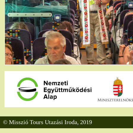
© Misszió Tours Utazási Iroda, 2019