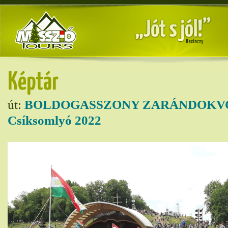
Képtár
út:
BOLDOGASSZONY ZARÁNDOKVO
Csíksomlyó 2022