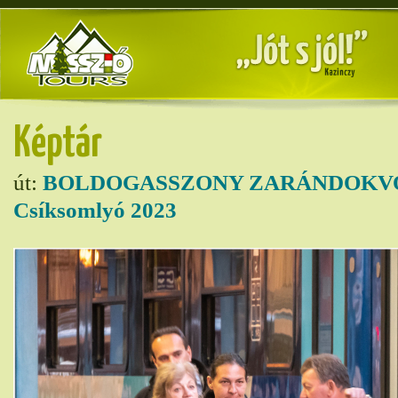
Képtár
út:
BOLDOGASSZONY ZARÁNDOKVO
Csíksomlyó 2023