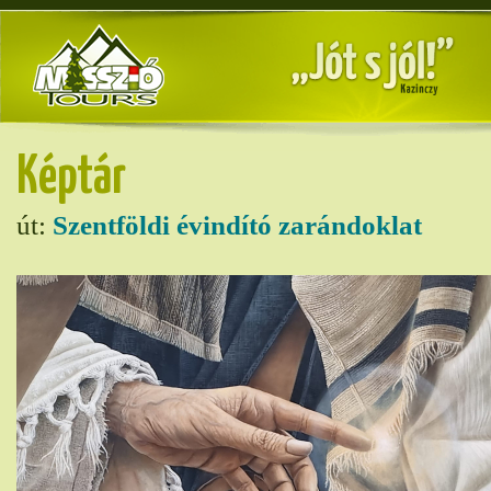
Képtár
út:
Szentföldi évindító zarándoklat