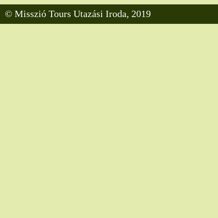
© Misszió Tours Utazási Iroda, 2019