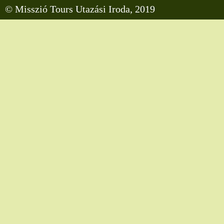
© Misszió Tours Utazási Iroda, 2019