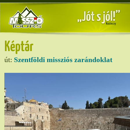
Képtár
út:
Szentföldi missziós zarándoklat