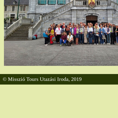
© Misszió Tours Utazási Iroda, 2019