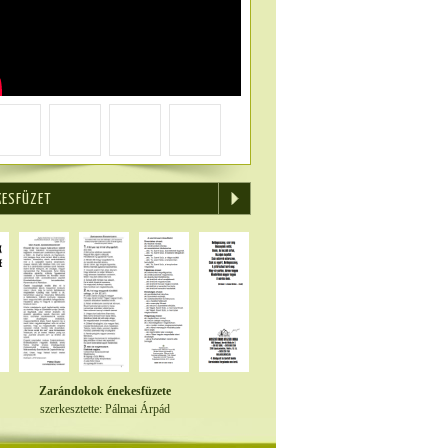
KESFÜZET
Zarándokok énekesfüzete
szerkesztette: Pálmai Árpád