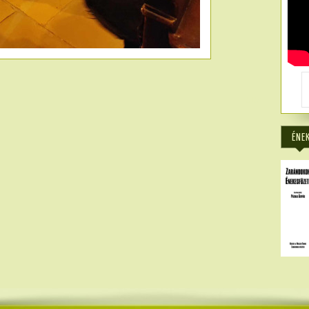
5154
ÉNE