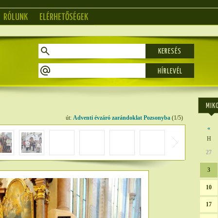
RÓLUNK
ELÉRHETŐSÉGEK
KERESÉS
MIK
út:
Adventi évzáró zarándoklat Pozsonyba
(1/5)
«
H
27
3
10
17