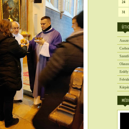
24
31
ÚTI
Ausztr
Csehor
Szentf
Olaszo
Erdély
Felvid
Kárpát
MÉD