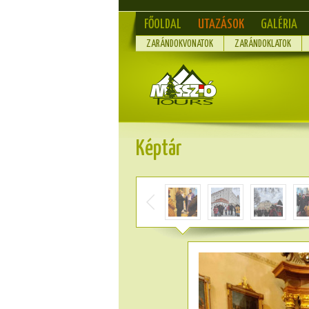
FŐOLDAL
UTAZÁSOK
GALÉRIA
ZARÁNDOKVONATOK
ZARÁNDOKLATOK
Képtár