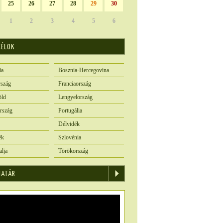
25
26
27
28
29
30
1
2
3
4
5
6
CÉLOK
ia
Bosznia-Hercegovina
szág
Franciaország
öld
Lengyelország
rszág
Portugália
Délvidék
ék
Szlovénia
alja
Törökország
IATÁR