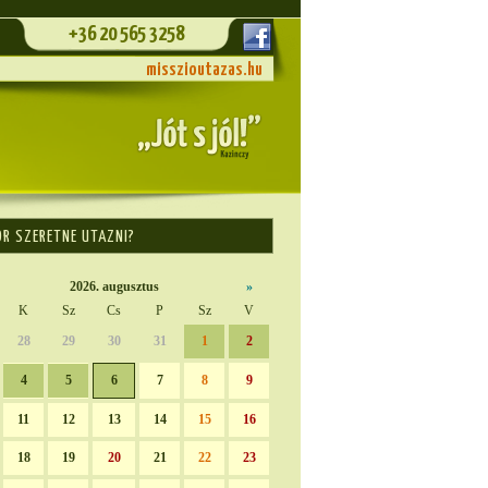
+36 20 565 3258
misszioutazas.hu
OR SZERETNE UTAZNI?
2026. augusztus
»
K
Sz
Cs
P
Sz
V
28
29
30
31
1
2
4
5
6
7
8
9
11
12
13
14
15
16
18
19
20
21
22
23