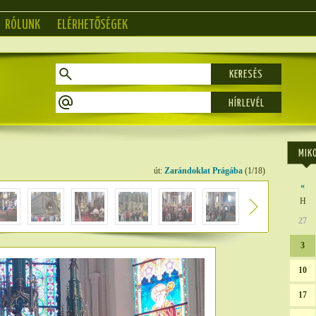
RÓLUNK
ELÉRHETŐSÉGEK
KERESÉS
MIK
út:
Zarándoklat Prágába
(1/18)
«
H
27
3
10
17