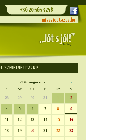
+36 20 565 3258
misszioutazas.hu
OR SZERETNE UTAZNI?
2026. augusztus
»
K
Sz
Cs
P
Sz
V
28
29
30
31
1
2
4
5
6
7
8
9
11
12
13
14
15
16
18
19
20
21
22
23