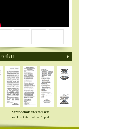
KESFÜZET
Zarándokok énekesfüzete
szerkesztette: Pálmai Árpád