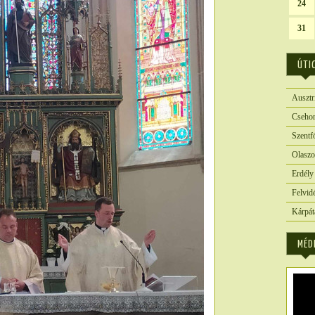
24
31
ÚTI
Ausztr
Csehor
Szentf
Olaszo
Erdély
Felvid
Kárpát
MÉD