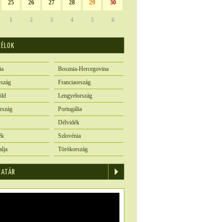
25
26
27
28
29
30
1
2
3
4
5
6
CÉLOK
ia
Bosznia-Hercegovina
szág
Franciaország
öld
Lengyelország
rszág
Portugália
Délvidék
ék
Szlovénia
alja
Törökország
IATÁR