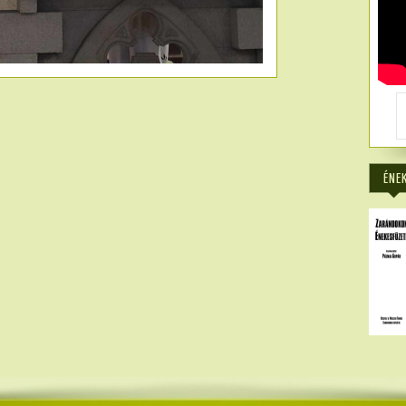
5318
ÉNE