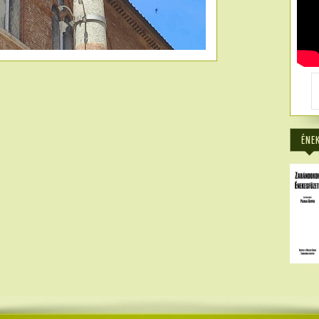
5406
ÉNE