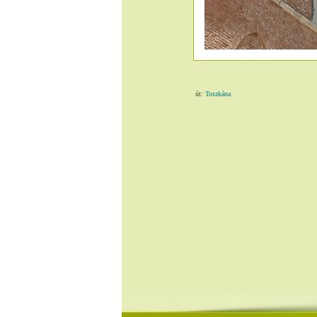
út:
Toszkána