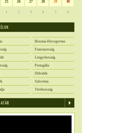
25
26
27
28
29
30
1
2
3
4
5
6
CÉLOK
ia
Bosznia-Hercegovina
szág
Franciaország
öld
Lengyelország
rszág
Portugália
Délvidék
ék
Szlovénia
alja
Törökország
IATÁR