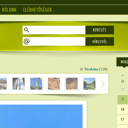
RÓLUNK
ELÉRHETŐSÉGEK
KERESÉS
MIK
út:
Toszkána
(1/26)
«
H
27
3
10
17