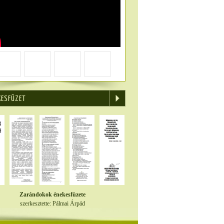
KESFÜZET
Zarándokok énekesfüzete
szerkesztette: Pálmai Árpád