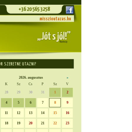
+36 20 565 3258
misszioutazas.hu
OR SZERETNE UTAZNI?
2026. augusztus
»
K
Sz
Cs
P
Sz
V
28
29
30
31
1
2
4
5
6
7
8
9
11
12
13
14
15
16
18
19
20
21
22
23