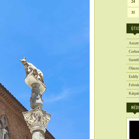
24
31
ÚTI
Ausztr
Csehor
Szentf
Olaszo
Erdély
Felvid
Kárpát
MÉD