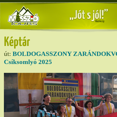
Képtár
út:
BOLDOGASSZONY ZARÁNDOKVO
Csíksomlyó 2025