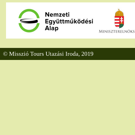
© Misszió Tours Utazási Iroda, 2019