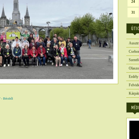
24
31
ÚTI
Ausztr
Csehor
Szentf
Olaszo
Erdély
Felvid
Kárpát
” - Bécsből
6357
MÉD