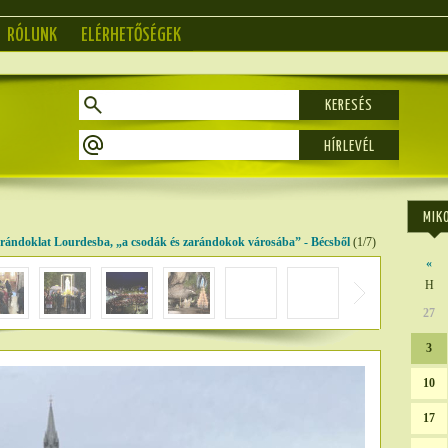
RÓLUNK
ELÉRHETŐSÉGEK
KERESÉS
MIK
rándoklat Lourdesba, „a csodák és zarándokok városába” - Bécsből
(1/7)
«
H
27
3
10
17