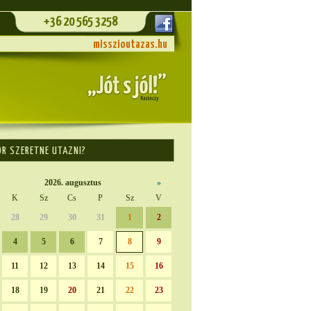
+36 20 565 3258
misszioutazas.hu
OR SZERETNE UTAZNI?
2026. augusztus
»
K
Sz
Cs
P
Sz
V
28
29
30
31
1
2
4
5
6
7
8
9
11
12
13
14
15
16
18
19
20
21
22
23