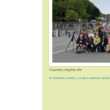
Csoportkép a kegyhely előtt
út:
Zarándoklat Lourdesba, „a csodák és zarándokok városába