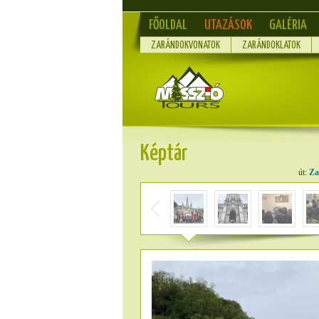
FŐOLDAL
UTAZÁSOK
GALÉRIA
ZARÁNDOKVONATOK
ZARÁNDOKLATOK
Képtár
út:
Za