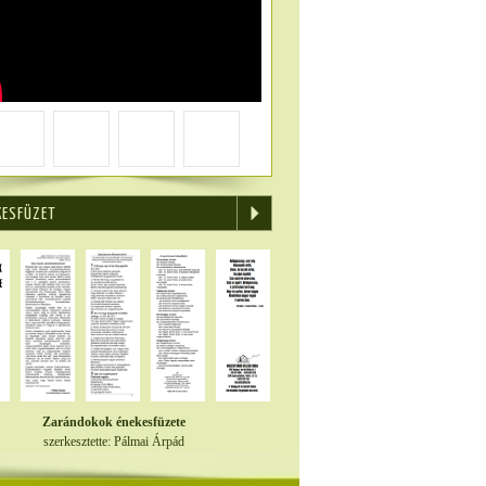
KESFÜZET
Zarándokok énekesfüzete
szerkesztette: Pálmai Árpád