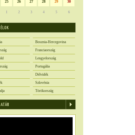
25
26
27
28
29
30
1
2
3
4
5
6
CÉLOK
ia
Bosznia-Hercegovina
szág
Franciaország
öld
Lengyelország
rszág
Portugália
Délvidék
ék
Szlovénia
alja
Törökország
IATÁR