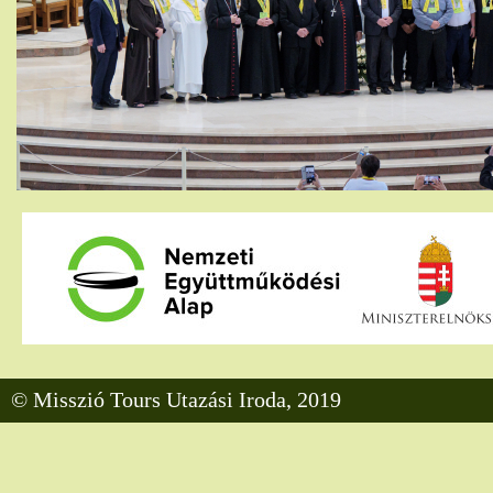
© Misszió Tours Utazási Iroda, 2019