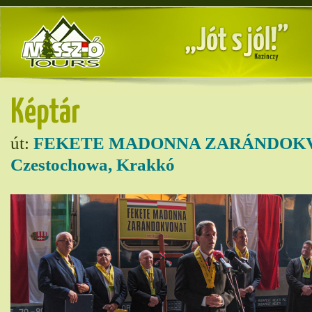
Képtár
út:
FEKETE MADONNA ZARÁNDOKVON
Czestochowa, Krakkó