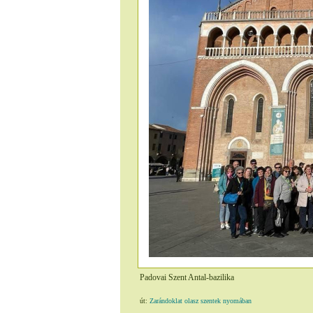
Padovai Szent Antal-bazilika
út:
Zarándoklat olasz szentek nyomában