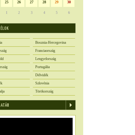
25
26
27
28
29
30
1
2
3
4
5
6
CÉLOK
ia
Bosznia-Hercegovina
szág
Franciaország
öld
Lengyelország
rszág
Portugália
Délvidék
ék
Szlovénia
alja
Törökország
IATÁR