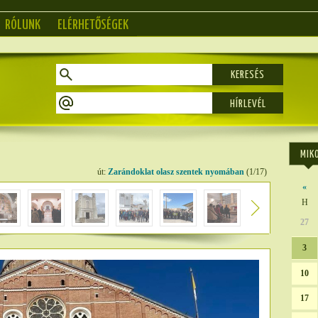
RÓLUNK
ELÉRHETŐSÉGEK
KERESÉS
MIK
út:
Zarándoklat olasz szentek nyomában
(1/17)
«
H
27
3
10
17