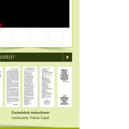
KESFÜZET
Zarándokok énekesfüzete
szerkesztette: Pálmai Árpád