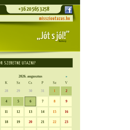
+36 20 565 3258
misszioutazas.hu
OR SZERETNE UTAZNI?
2026. augusztus
»
K
Sz
Cs
P
Sz
V
28
29
30
31
1
2
4
5
6
7
8
9
11
12
13
14
15
16
18
19
20
21
22
23