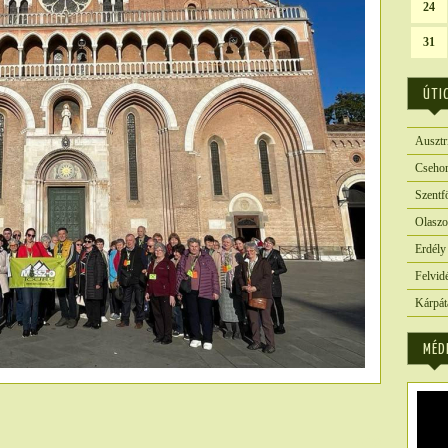
24
31
ÚTI
Ausztr
Csehor
Szentf
Olaszo
Erdély
Felvid
Kárpát
MÉD
6329