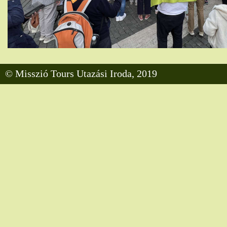
© Misszió Tours Utazási Iroda, 2019