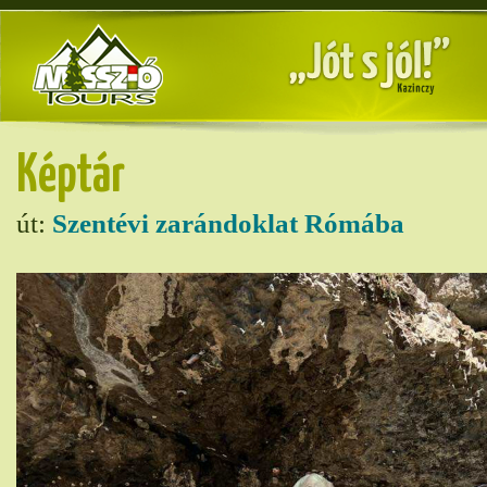
Képtár
út:
Szentévi zarándoklat Rómába