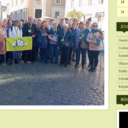
24
31
ÚTI
Ausztr
Csehor
Szentf
Olaszo
Erdély
Felvid
Kárpát
MÉD
6673