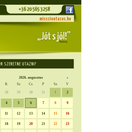
+36 20 565 3258
misszioutazas.hu
OR SZERETNE UTAZNI?
2026. augusztus
»
K
Sz
Cs
P
Sz
V
28
29
30
31
1
2
4
5
6
7
8
9
11
12
13
14
15
16
18
19
20
21
22
23