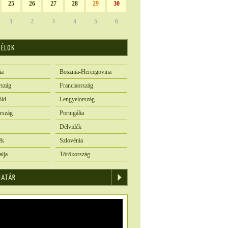
25
26
27
28
29
30
1
2
3
4
5
6
CÉLOK
ia
Bosznia-Hercegovina
szág
Franciaország
öld
Lengyelország
rszág
Portugália
Délvidék
ék
Szlovénia
alja
Törökország
IATÁR