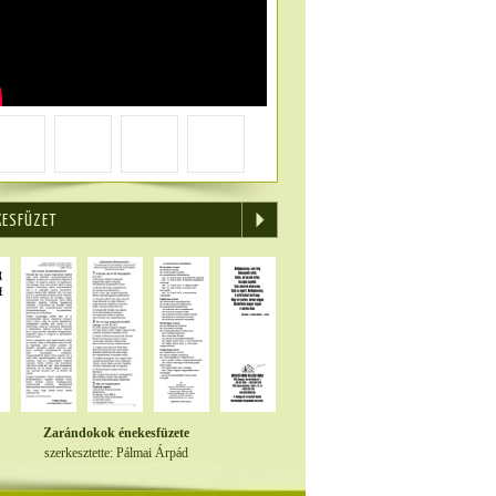
KESFÜZET
Zarándokok énekesfüzete
szerkesztette: Pálmai Árpád