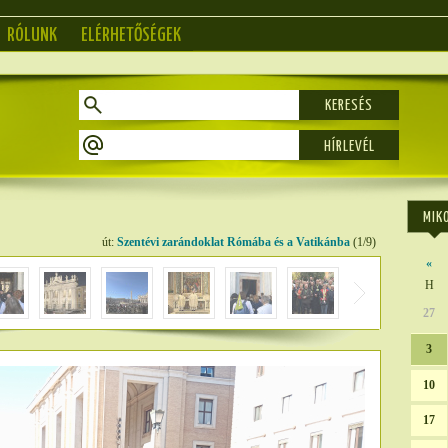
RÓLUNK
ELÉRHETŐSÉGEK
KERESÉS
MIK
út:
Szentévi zarándoklat Rómába és a Vatikánba
(1/9)
«
H
27
3
10
17