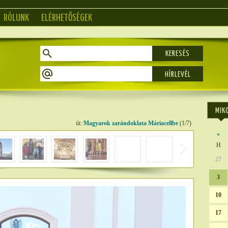
RÓLUNK
ELÉRHETŐSÉGEK
KERESÉS
MIK
út:
Magyarok zarándoklata Máriacellbe
(1/7)
«
H
27
3
10
17