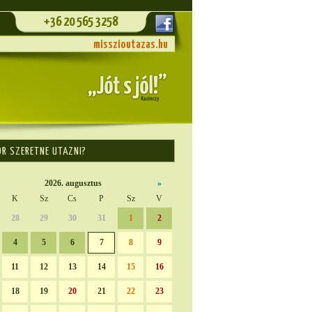
+36 20 565 3258
misszioutazas.hu
OR SZERETNE UTAZNI?
2026. augusztus
»
K
Sz
Cs
P
Sz
V
28
29
30
31
1
2
4
5
6
7
8
9
11
12
13
14
15
16
18
19
20
21
22
23