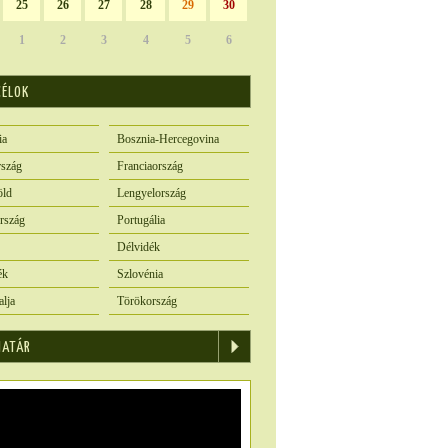
25
26
27
28
29
30
1
2
3
4
5
6
CÉLOK
ia
Bosznia-Hercegovina
szág
Franciaország
öld
Lengyelország
rszág
Portugália
Délvidék
ék
Szlovénia
alja
Törökország
IATÁR