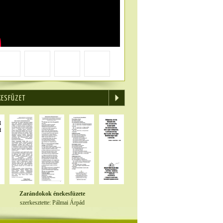
KESFÜZET
Zarándokok énekesfüzete
szerkesztette: Pálmai Árpád