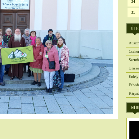
24
31
ÚTI
Ausztr
Csehor
Szentf
Olaszo
Erdély
Felvid
Kárpát
MÉD
6591