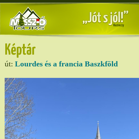
Képtár
út:
Lourdes és a francia Baszkföld