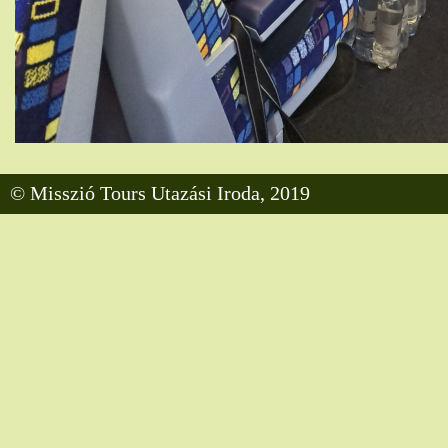
© Misszió Tours Utazási Iroda, 2019