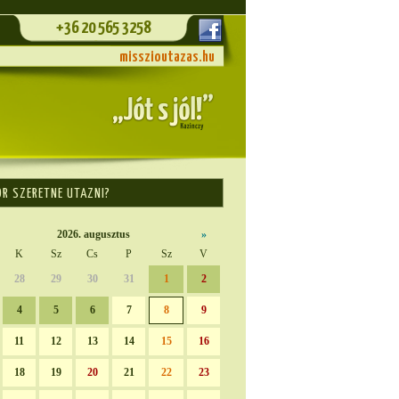
+36 20 565 3258
misszioutazas.hu
OR SZERETNE UTAZNI?
2026. augusztus
»
K
Sz
Cs
P
Sz
V
28
29
30
31
1
2
4
5
6
7
8
9
11
12
13
14
15
16
18
19
20
21
22
23