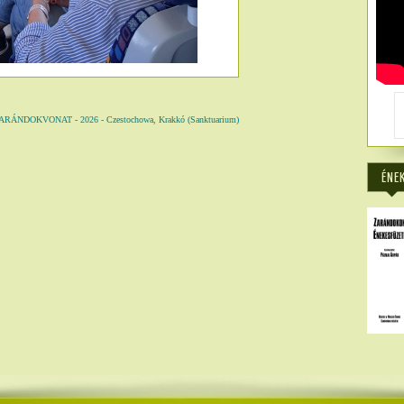
NDOKVONAT - 2026 - Czestochowa, Krakkó (Sanktuarium)
6866
ÉNE