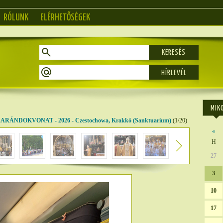
RÓLUNK
ELÉRHETŐSÉGEK
KERESÉS
MIK
ÁNDOKVONAT - 2026 - Czestochowa, Krakkó (Sanktuarium)
(1/20)
«
H
27
3
10
17