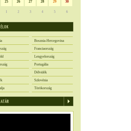
25
26
27
28
29
30
1
2
3
4
5
6
CÉLOK
ia
Bosznia-Hercegovina
szág
Franciaország
öld
Lengyelország
rszág
Portugália
Délvidék
ék
Szlovénia
alja
Törökország
IATÁR