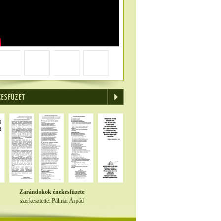
KESFÜZET
Zarándokok énekesfüzete
szerkesztette: Pálmai Árpád