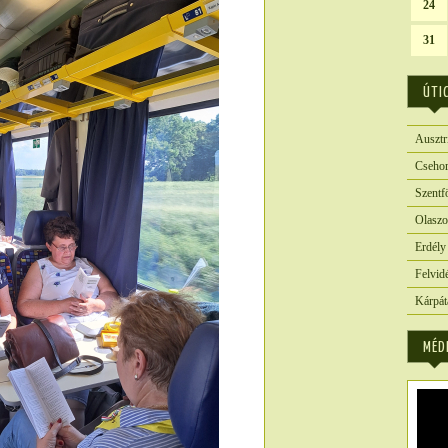
24
31
ÚTI
Ausztr
Csehor
Szentf
Olaszo
Erdély
Felvid
Kárpát
MÉD