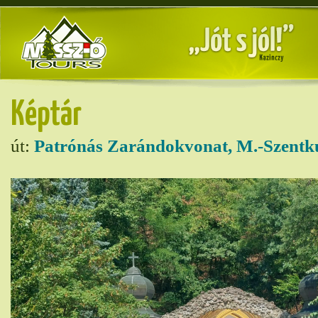
Képtár
út:
Patrónás Zarándokvonat, M.-Szentk