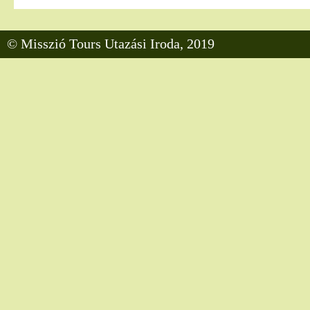
© Misszió Tours Utazási Iroda, 2019