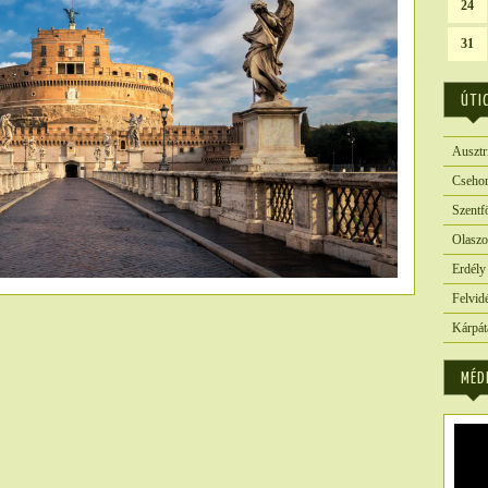
24
31
ÚTI
Ausztr
Csehor
Szentf
Olaszo
Erdély
Felvid
Kárpát
5901
MÉD