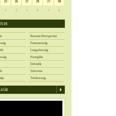
25
26
27
28
29
30
1
2
3
4
5
6
CÉLOK
ia
Bosznia-Hercegovina
szág
Franciaország
öld
Lengyelország
rszág
Portugália
Délvidék
ék
Szlovénia
alja
Törökország
IATÁR