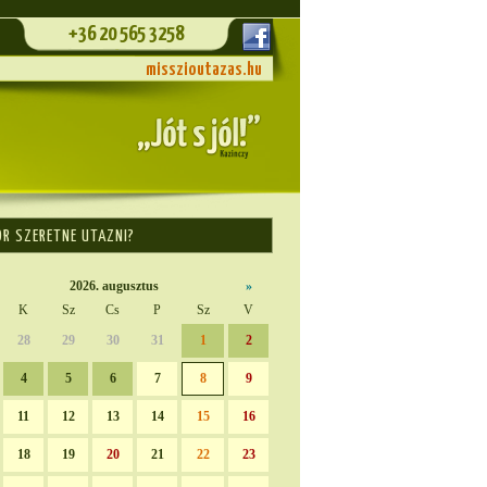
+36 20 565 3258
misszioutazas.hu
OR SZERETNE UTAZNI?
2026. augusztus
»
K
Sz
Cs
P
Sz
V
28
29
30
31
1
2
4
5
6
7
8
9
11
12
13
14
15
16
18
19
20
21
22
23