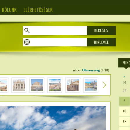
RÓLUNK
ELÉRHETŐSÉGEK
KERESÉS
MIK
úticél:
Olaszország
(1/10)
«
H
27
3
10
17