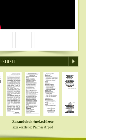
KESFÜZET
Zarándokok énekesfüzete
szerkesztette: Pálmai Árpád