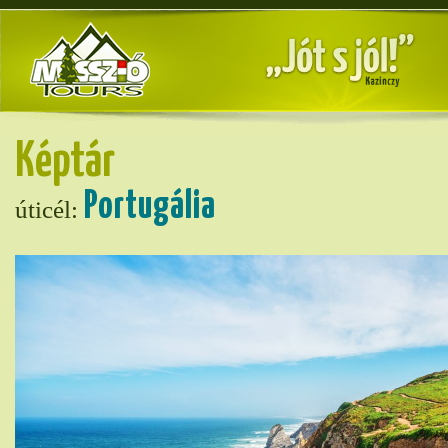
Képtár
Portugália
úticél: