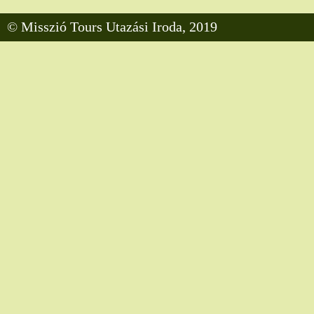
© Misszió Tours Utazási Iroda, 2019